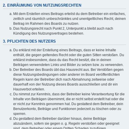
2. EINRÄUMUNG VON NUTZUNGSRECHTEN
Mit dem Erstellen eines Beitrags erteilst du dem Betreiber ein einfaches,
zeitlich und räumlich unbeschränktes und unentgeltliches Recht, deinen
Beitrag im Rahmen des Boards zu nutzen.
Das Nutzungsrecht nach Punkt 2, Unterpunkt a bleibt auch nach
Kündigung des Nutzungsvertrages bestehen.
3. PFLICHTEN DES NUTZERS
Du erklärst mit der Erstellung eines Beitrags, dass er keine Inhalte
enthält, die gegen geltendes Recht oder die guten Sitten verstoßen. Du
erklärst insbesondere, dass du das Recht besitzt, die in deinen
Beiträgen verwendeten Links und Bilder zu setzen bzw. zu verwenden.
Der Betreiber des Boards übt das Hausrecht aus. Bei Verstößen gegen
diese Nutzungsbedingungen oder anderer im Board veröffentlichten
Regeln kann der Betreiber dich nach Abmahnung zeitweise oder
dauerhaft von der Nutzung dieses Boards ausschließen und dir ein
Hausverbot erteilen.
Du nimmst zur Kenntnis, dass der Betreiber keine Verantwortung für die
Inhalte von Beiträgen übernimmt, die er nicht selbst erstellt hat oder die
er nicht zur Kenntnis genommen hat. Du gestattest dem Betreiber, dein
Benutzerkonto, Beiträge und Funktionen jederzeit zu löschen oder zu
sperren.
Du gestattest dem Betreiber darüber hinaus, deine Beiträge
abzuändern, sofern sie gegen o. g. Regeln verstoßen oder geeignet
sind, dem Betreiber oder einem Dritten Schaden zuzufügen.