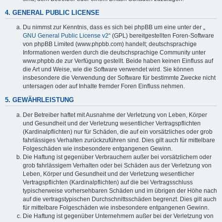
4. GENERAL PUBLIC LICENSE
Du nimmst zur Kenntnis, dass es sich bei phpBB um eine unter der „
GNU General Public License v2
“ (GPL) bereitgestellten Foren-Software
von phpBB Limited (www.phpbb.com) handelt; deutschsprachige
Informationen werden durch die deutschsprachige Community unter
www.phpbb.de zur Verfügung gestellt. Beide haben keinen Einfluss auf
die Art und Weise, wie die Software verwendet wird. Sie können
insbesondere die Verwendung der Software für bestimmte Zwecke nicht
untersagen oder auf Inhalte fremder Foren Einfluss nehmen.
5. GEWÄHRLEISTUNG
Der Betreiber haftet mit Ausnahme der Verletzung von Leben, Körper
und Gesundheit und der Verletzung wesentlicher Vertragspflichten
(Kardinalpflichten) nur für Schäden, die auf ein vorsätzliches oder grob
fahrlässiges Verhalten zurückzuführen sind. Dies gilt auch für mittelbare
Folgeschäden wie insbesondere entgangenen Gewinn.
Die Haftung ist gegenüber Verbrauchern außer bei vorsätzlichem oder
grob fahrlässigem Verhalten oder bei Schäden aus der Verletzung von
Leben, Körper und Gesundheit und der Verletzung wesentlicher
Vertragspflichten (Kardinalpflichten) auf die bei Vertragsschluss
typischerweise vorhersehbaren Schäden und im übrigen der Höhe nach
auf die vertragstypischen Durchschnittsschäden begrenzt. Dies gilt auch
für mittelbare Folgeschäden wie insbesondere entgangenen Gewinn.
Die Haftung ist gegenüber Unternehmern außer bei der Verletzung von