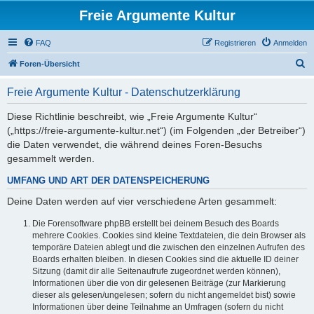
Freie Argumente Kultur
FAQ
Registrieren
Anmelden
S
Foren-Übersicht
u
Freie Argumente Kultur - Datenschutzerklärung
c
h
Diese Richtlinie beschreibt, wie „Freie Argumente Kultur“
(„https://freie-argumente-kultur.net“) (im Folgenden „der Betreiber“)
e
die Daten verwendet, die während deines Foren-Besuchs
gesammelt werden.
UMFANG UND ART DER DATENSPEICHERUNG
Deine Daten werden auf vier verschiedene Arten gesammelt:
Die Forensoftware phpBB erstellt bei deinem Besuch des Boards
mehrere Cookies. Cookies sind kleine Textdateien, die dein Browser als
temporäre Dateien ablegt und die zwischen den einzelnen Aufrufen des
Boards erhalten bleiben. In diesen Cookies sind die aktuelle ID deiner
Sitzung (damit dir alle Seitenaufrufe zugeordnet werden können),
Informationen über die von dir gelesenen Beiträge (zur Markierung
dieser als gelesen/ungelesen; sofern du nicht angemeldet bist) sowie
Informationen über deine Teilnahme an Umfragen (sofern du nicht