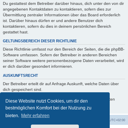
Du gestattest dem Betreiber darüber hinaus, dich unter den von dir
angegebenen Kontaktdaten zu kontaktieren, sofern dies zur
Übermittlung zentraler Informationen über das Board erforderlich
ist. Darüber hinaus dürfen er und andere Benutzer dich
kontaktieren, sofern du dies in deinem persönlichen Bereich
gestattet hast.
GELTUNGSBEREICH DIESER RICHTLINIE
Diese Richtlinie umfasst nur den Bereich der Seiten, die die phpBB-
Software umfassen. Sofern der Betreiber in anderen Bereichen
seiner Software weitere personenbezogene Daten verarbeitet, wird
er dich darüber gesondert informieren.
AUSKUNFTSRECHT
Der Betreiber erteilt dir auf Anfrage Auskunft, welche Daten über
dich gespeichert sind.
Du kannst jederzeit die Löschung bzw. Sperrung deiner Daten
Diese Website nutzt Cookies, um dir den
verlangen. Kontaktiere hierzu bitte den Betreiber.
bestmöglichen Komfort bei der Nutzung zu
bieten.
Mehr erfahren
Foren-Übersicht
Alle Cookies löschen
Alle Zeiten sind
UTC+02:00