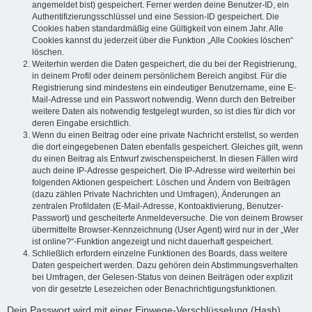
angemeldet bist) gespeichert. Ferner werden deine Benutzer-ID, ein
Authentifizierungsschlüssel und eine Session-ID gespeichert. Die
Cookies haben standardmäßig eine Gültigkeit von einem Jahr. Alle
Cookies kannst du jederzeit über die Funktion „Alle Cookies löschen“
löschen.
Weiterhin werden die Daten gespeichert, die du bei der Registrierung,
in deinem Profil oder deinem persönlichem Bereich angibst. Für die
Registrierung sind mindestens ein eindeutiger Benutzername, eine E-
Mail-Adresse und ein Passwort notwendig. Wenn durch den Betreiber
weitere Daten als notwendig festgelegt wurden, so ist dies für dich vor
deren Eingabe ersichtlich.
Wenn du einen Beitrag oder eine private Nachricht erstellst, so werden
die dort eingegebenen Daten ebenfalls gespeichert. Gleiches gilt, wenn
du einen Beitrag als Entwurf zwischenspeicherst. In diesen Fällen wird
auch deine IP-Adresse gespeichert. Die IP-Adresse wird weiterhin bei
folgenden Aktionen gespeichert: Löschen und Ändern von Beiträgen
(dazu zählen Private Nachrichten und Umfragen), Änderungen an
zentralen Profildaten (E-Mail-Adresse, Kontoaktivierung, Benutzer-
Passwort) und gescheiterte Anmeldeversuche. Die von deinem Browser
übermittelte Browser-Kennzeichnung (User Agent) wird nur in der „Wer
ist online?“-Funktion angezeigt und nicht dauerhaft gespeichert.
Schließlich erfordern einzelne Funktionen des Boards, dass weitere
Daten gespeichert werden. Dazu gehören dein Abstimmungsverhalten
bei Umfragen, der Gelesen-Status von deinen Beiträgen oder explizit
von dir gesetzte Lesezeichen oder Benachrichtigungsfunktionen.
Dein Passwort wird mit einer Einwege-Verschlüsselung (Hash)