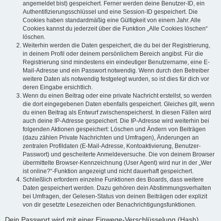
angemeldet bist) gespeichert. Ferner werden deine Benutzer-ID, ein
Authentifizierungsschlüssel und eine Session-ID gespeichert. Die
Cookies haben standardmäßig eine Gültigkeit von einem Jahr. Alle
Cookies kannst du jederzeit über die Funktion „Alle Cookies löschen“
löschen.
Weiterhin werden die Daten gespeichert, die du bei der Registrierung,
in deinem Profil oder deinem persönlichem Bereich angibst. Für die
Registrierung sind mindestens ein eindeutiger Benutzername, eine E-
Mail-Adresse und ein Passwort notwendig. Wenn durch den Betreiber
weitere Daten als notwendig festgelegt wurden, so ist dies für dich vor
deren Eingabe ersichtlich.
Wenn du einen Beitrag oder eine private Nachricht erstellst, so werden
die dort eingegebenen Daten ebenfalls gespeichert. Gleiches gilt, wenn
du einen Beitrag als Entwurf zwischenspeicherst. In diesen Fällen wird
auch deine IP-Adresse gespeichert. Die IP-Adresse wird weiterhin bei
folgenden Aktionen gespeichert: Löschen und Ändern von Beiträgen
(dazu zählen Private Nachrichten und Umfragen), Änderungen an
zentralen Profildaten (E-Mail-Adresse, Kontoaktivierung, Benutzer-
Passwort) und gescheiterte Anmeldeversuche. Die von deinem Browser
übermittelte Browser-Kennzeichnung (User Agent) wird nur in der „Wer
ist online?“-Funktion angezeigt und nicht dauerhaft gespeichert.
Schließlich erfordern einzelne Funktionen des Boards, dass weitere
Daten gespeichert werden. Dazu gehören dein Abstimmungsverhalten
bei Umfragen, der Gelesen-Status von deinen Beiträgen oder explizit
von dir gesetzte Lesezeichen oder Benachrichtigungsfunktionen.
Dein Passwort wird mit einer Einwege-Verschlüsselung (Hash)