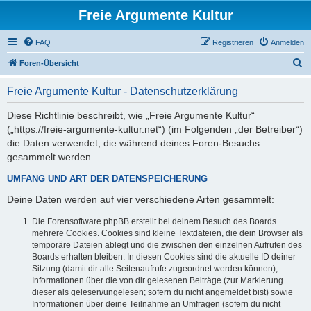
Freie Argumente Kultur
FAQ
Registrieren
Anmelden
S
Foren-Übersicht
u
Freie Argumente Kultur - Datenschutzerklärung
c
h
Diese Richtlinie beschreibt, wie „Freie Argumente Kultur“
(„https://freie-argumente-kultur.net“) (im Folgenden „der Betreiber“)
e
die Daten verwendet, die während deines Foren-Besuchs
gesammelt werden.
UMFANG UND ART DER DATENSPEICHERUNG
Deine Daten werden auf vier verschiedene Arten gesammelt:
Die Forensoftware phpBB erstellt bei deinem Besuch des Boards
mehrere Cookies. Cookies sind kleine Textdateien, die dein Browser als
temporäre Dateien ablegt und die zwischen den einzelnen Aufrufen des
Boards erhalten bleiben. In diesen Cookies sind die aktuelle ID deiner
Sitzung (damit dir alle Seitenaufrufe zugeordnet werden können),
Informationen über die von dir gelesenen Beiträge (zur Markierung
dieser als gelesen/ungelesen; sofern du nicht angemeldet bist) sowie
Informationen über deine Teilnahme an Umfragen (sofern du nicht