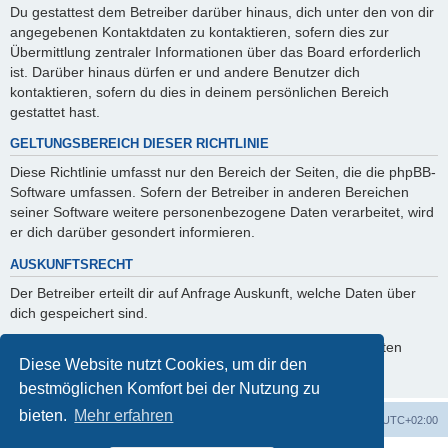
Du gestattest dem Betreiber darüber hinaus, dich unter den von dir
angegebenen Kontaktdaten zu kontaktieren, sofern dies zur
Übermittlung zentraler Informationen über das Board erforderlich
ist. Darüber hinaus dürfen er und andere Benutzer dich
kontaktieren, sofern du dies in deinem persönlichen Bereich
gestattet hast.
GELTUNGSBEREICH DIESER RICHTLINIE
Diese Richtlinie umfasst nur den Bereich der Seiten, die die phpBB-
Software umfassen. Sofern der Betreiber in anderen Bereichen
seiner Software weitere personenbezogene Daten verarbeitet, wird
er dich darüber gesondert informieren.
AUSKUNFTSRECHT
Der Betreiber erteilt dir auf Anfrage Auskunft, welche Daten über
dich gespeichert sind.
Du kannst jederzeit die Löschung bzw. Sperrung deiner Daten
Diese Website nutzt Cookies, um dir den
verlangen. Kontaktiere hierzu bitte den Betreiber.
bestmöglichen Komfort bei der Nutzung zu
bieten.
Mehr erfahren
Foren-Übersicht
Alle Cookies löschen
Alle Zeiten sind
UTC+02:00