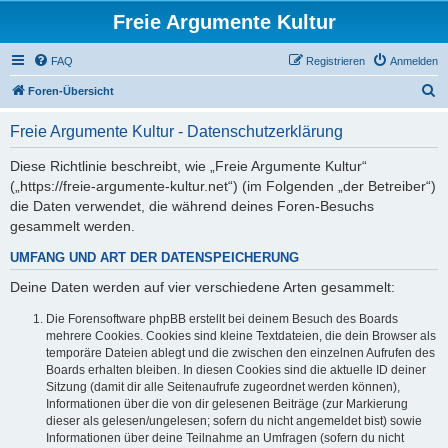
Freie Argumente Kultur
FAQ
Registrieren
Anmelden
S
Foren-Übersicht
u
Freie Argumente Kultur - Datenschutzerklärung
c
h
Diese Richtlinie beschreibt, wie „Freie Argumente Kultur“
(„https://freie-argumente-kultur.net“) (im Folgenden „der Betreiber“)
e
die Daten verwendet, die während deines Foren-Besuchs
gesammelt werden.
UMFANG UND ART DER DATENSPEICHERUNG
Deine Daten werden auf vier verschiedene Arten gesammelt:
Die Forensoftware phpBB erstellt bei deinem Besuch des Boards
mehrere Cookies. Cookies sind kleine Textdateien, die dein Browser als
temporäre Dateien ablegt und die zwischen den einzelnen Aufrufen des
Boards erhalten bleiben. In diesen Cookies sind die aktuelle ID deiner
Sitzung (damit dir alle Seitenaufrufe zugeordnet werden können),
Informationen über die von dir gelesenen Beiträge (zur Markierung
dieser als gelesen/ungelesen; sofern du nicht angemeldet bist) sowie
Informationen über deine Teilnahme an Umfragen (sofern du nicht