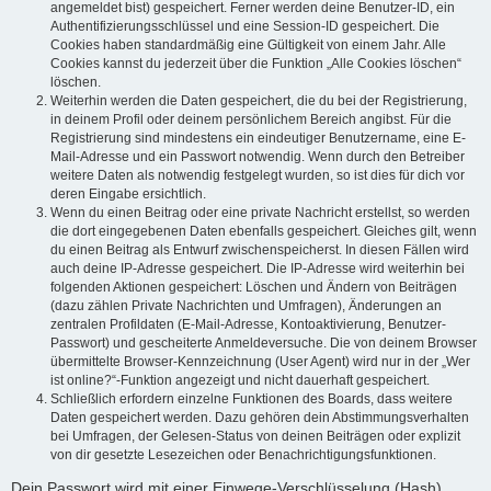
angemeldet bist) gespeichert. Ferner werden deine Benutzer-ID, ein
Authentifizierungsschlüssel und eine Session-ID gespeichert. Die
Cookies haben standardmäßig eine Gültigkeit von einem Jahr. Alle
Cookies kannst du jederzeit über die Funktion „Alle Cookies löschen“
löschen.
Weiterhin werden die Daten gespeichert, die du bei der Registrierung,
in deinem Profil oder deinem persönlichem Bereich angibst. Für die
Registrierung sind mindestens ein eindeutiger Benutzername, eine E-
Mail-Adresse und ein Passwort notwendig. Wenn durch den Betreiber
weitere Daten als notwendig festgelegt wurden, so ist dies für dich vor
deren Eingabe ersichtlich.
Wenn du einen Beitrag oder eine private Nachricht erstellst, so werden
die dort eingegebenen Daten ebenfalls gespeichert. Gleiches gilt, wenn
du einen Beitrag als Entwurf zwischenspeicherst. In diesen Fällen wird
auch deine IP-Adresse gespeichert. Die IP-Adresse wird weiterhin bei
folgenden Aktionen gespeichert: Löschen und Ändern von Beiträgen
(dazu zählen Private Nachrichten und Umfragen), Änderungen an
zentralen Profildaten (E-Mail-Adresse, Kontoaktivierung, Benutzer-
Passwort) und gescheiterte Anmeldeversuche. Die von deinem Browser
übermittelte Browser-Kennzeichnung (User Agent) wird nur in der „Wer
ist online?“-Funktion angezeigt und nicht dauerhaft gespeichert.
Schließlich erfordern einzelne Funktionen des Boards, dass weitere
Daten gespeichert werden. Dazu gehören dein Abstimmungsverhalten
bei Umfragen, der Gelesen-Status von deinen Beiträgen oder explizit
von dir gesetzte Lesezeichen oder Benachrichtigungsfunktionen.
Dein Passwort wird mit einer Einwege-Verschlüsselung (Hash)