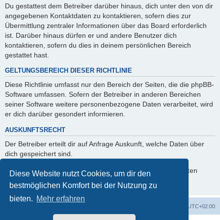
Du gestattest dem Betreiber darüber hinaus, dich unter den von dir
angegebenen Kontaktdaten zu kontaktieren, sofern dies zur
Übermittlung zentraler Informationen über das Board erforderlich
ist. Darüber hinaus dürfen er und andere Benutzer dich
kontaktieren, sofern du dies in deinem persönlichen Bereich
gestattet hast.
GELTUNGSBEREICH DIESER RICHTLINIE
Diese Richtlinie umfasst nur den Bereich der Seiten, die die phpBB-
Software umfassen. Sofern der Betreiber in anderen Bereichen
seiner Software weitere personenbezogene Daten verarbeitet, wird
er dich darüber gesondert informieren.
AUSKUNFTSRECHT
Der Betreiber erteilt dir auf Anfrage Auskunft, welche Daten über
dich gespeichert sind.
Du kannst jederzeit die Löschung bzw. Sperrung deiner Daten
Diese Website nutzt Cookies, um dir den
verlangen. Kontaktiere hierzu bitte den Betreiber.
bestmöglichen Komfort bei der Nutzung zu
bieten.
Mehr erfahren
Foren-Übersicht
Alle Cookies löschen
Alle Zeiten sind
UTC+02:00