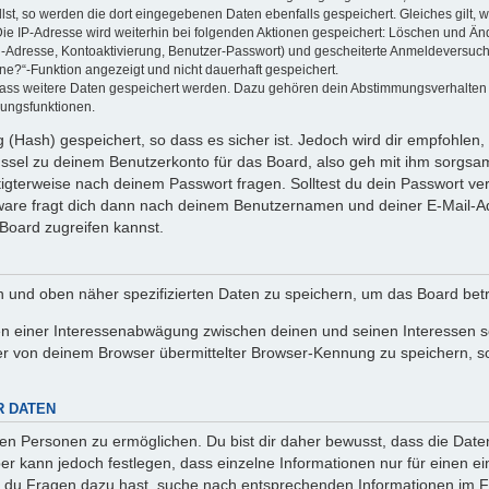
llst, so werden die dort eingegebenen Daten ebenfalls gespeichert. Gleiches gilt, 
Die IP-Adresse wird weiterhin bei folgenden Aktionen gespeichert: Löschen und Än
l-Adresse, Kontoaktivierung, Benutzer-Passwort) und gescheiterte Anmeldeversuch
ine?“-Funktion angezeigt und nicht dauerhaft gespeichert.
 dass weitere Daten gespeichert werden. Dazu gehören dein Abstimmungsverhalten
gungsfunktionen.
(Hash) gespeichert, so dass es sicher ist. Jedoch wird dir empfohlen, 
ssel zu deinem Benutzerkonto für das Board, also geh mit ihm sorgsam
htigterweise nach deinem Passwort fragen. Solltest du dein Passwort v
are fragt dich dann nach deinem Benutzernamen und deiner E-Mail-Ad
Board zugreifen kannst.
en und oben näher spezifizierten Daten zu speichern, um das Board bet
en einer Interessenabwägung zwischen deinen und seinen Interessen sow
r von deinem Browser übermittelter Browser-Kennung zu speichern, so
R DATEN
n Personen zu ermöglichen. Du bist dir daher bewusst, dass die Daten d
ber kann jedoch festlegen, dass einzelne Informationen nur für einen ei
n du Fragen dazu hast, suche nach entsprechenden Informationen im Fo