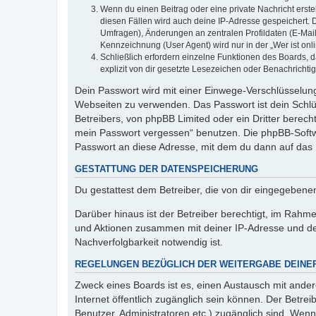
Wenn du einen Beitrag oder eine private Nachricht erste
diesen Fällen wird auch deine IP-Adresse gespeichert. 
Umfragen), Änderungen an zentralen Profildaten (E-Mai
Kennzeichnung (User Agent) wird nur in der „Wer ist onl
Schließlich erfordern einzelne Funktionen des Boards,
explizit von dir gesetzte Lesezeichen oder Benachrichti
Dein Passwort wird mit einer Einwege-Verschlüsselung 
Webseiten zu verwenden. Das Passwort ist dein Schlü
Betreibers, von phpBB Limited oder ein Dritter berec
mein Passwort vergessen“ benutzen. Die phpBB-Softw
Passwort an diese Adresse, mit dem du dann auf das 
GESTATTUNG DER DATENSPEICHERUNG
Du gestattest dem Betreiber, die von dir eingegeben
Darüber hinaus ist der Betreiber berechtigt, im Rahm
und Aktionen zusammen mit deiner IP-Adresse und de
Nachverfolgbarkeit notwendig ist.
REGELUNGEN BEZÜGLICH DER WEITERGABE DEINE
Zweck eines Boards ist es, einen Austausch mit andere
Internet öffentlich zugänglich sein können. Der Betrei
Benutzer, Administratoren etc.) zugänglich sind. Wen