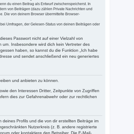
wenn du einen Beitrag als Entwurf zwischenspeicherst. In
dern von Beiträgen (dazu zählen Private Nachrichten und
e. Die von deinem Browser übermittelte Browser-
 bei Umfragen, der Gelesen-Status von deinen Beiträgen oder
dieses Passwort nicht auf einer Vielzahl von
 um. Insbesondere wird dich kein Vertreter des
ergessen haben, so kannst du die Funktion „Ich habe
resse und sendet anschließend ein neu generiertes
reiben und anbieten zu können.
ie den Interessen Dritter, Zeitpunkte von Zugriffen
fern dies zur Gefahrenabwehr oder zur rechtlichen
eines Profils und die von dir erstellten Beiträge im
ngeschränkten Nutzerkreis (z. B. andere registrierte
rum oder kontaktiere den Betreiber. Die E-Mail-