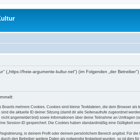
ultur
ur“ („https://freie-argumente-kultur.net“) (im Folgenden „der Betreibe
ammelt:
s Boards mehrere Cookies. Cookies sind kleine Textdateien, die dein Browser als
 sind die aktuelle ID deiner Sitzung (damit dir alle Seitenaufrufe zugeordnet werd
u nicht angemeldet bist) sowie Informationen über deine Teilnahme an Umfragen (s
eine Session-ID gespeichert. Die Cookies haben standardmäßig eine Gültigkeit von 
Registrierung, in deinem Profil oder deinem persönlichem Bereich angibst. Für di
rch den Betreiber weitere Daten als notwendig festgelegt wurden, so ist dies für 