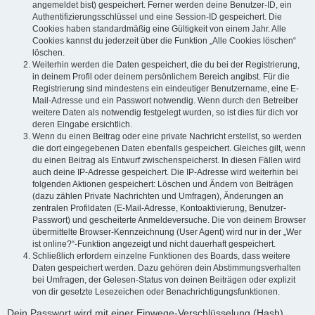
angemeldet bist) gespeichert. Ferner werden deine Benutzer-ID, ein
Authentifizierungsschlüssel und eine Session-ID gespeichert. Die
Cookies haben standardmäßig eine Gültigkeit von einem Jahr. Alle
Cookies kannst du jederzeit über die Funktion „Alle Cookies löschen“
löschen.
Weiterhin werden die Daten gespeichert, die du bei der Registrierung,
in deinem Profil oder deinem persönlichem Bereich angibst. Für die
Registrierung sind mindestens ein eindeutiger Benutzername, eine E-
Mail-Adresse und ein Passwort notwendig. Wenn durch den Betreiber
weitere Daten als notwendig festgelegt wurden, so ist dies für dich vor
deren Eingabe ersichtlich.
Wenn du einen Beitrag oder eine private Nachricht erstellst, so werden
die dort eingegebenen Daten ebenfalls gespeichert. Gleiches gilt, wenn
du einen Beitrag als Entwurf zwischenspeicherst. In diesen Fällen wird
auch deine IP-Adresse gespeichert. Die IP-Adresse wird weiterhin bei
folgenden Aktionen gespeichert: Löschen und Ändern von Beiträgen
(dazu zählen Private Nachrichten und Umfragen), Änderungen an
zentralen Profildaten (E-Mail-Adresse, Kontoaktivierung, Benutzer-
Passwort) und gescheiterte Anmeldeversuche. Die von deinem Browser
übermittelte Browser-Kennzeichnung (User Agent) wird nur in der „Wer
ist online?“-Funktion angezeigt und nicht dauerhaft gespeichert.
Schließlich erfordern einzelne Funktionen des Boards, dass weitere
Daten gespeichert werden. Dazu gehören dein Abstimmungsverhalten
bei Umfragen, der Gelesen-Status von deinen Beiträgen oder explizit
von dir gesetzte Lesezeichen oder Benachrichtigungsfunktionen.
Dein Passwort wird mit einer Einwege-Verschlüsselung (Hash)