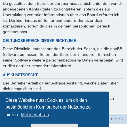
Du gestattest dem Betreiber darüber hinaus, dich unter den von dir
angegebenen Kontaktdaten zu kontaktieren, sofern dies zur
Übermittlung zentraler Informationen über das Board erforderlich
ist. Darüber hinaus dürfen er und andere Benutzer dich
kontaktieren, sofern du dies in deinem persönlichen Bereich
gestattet hast.
GELTUNGSBEREICH DIESER RICHTLINIE
Diese Richtlinie umfasst nur den Bereich der Seiten, die die phpBB-
Software umfassen. Sofern der Betreiber in anderen Bereichen
seiner Software weitere personenbezogene Daten verarbeitet, wird
er dich darüber gesondert informieren.
AUSKUNFTSRECHT
Der Betreiber erteilt dir auf Anfrage Auskunft, welche Daten über
dich gespeichert sind.
Du kannst jederzeit die Löschung bzw. Sperrung deiner Daten
Diese Website nutzt Cookies, um dir den
verlangen. Kontaktiere hierzu bitte den Betreiber.
bestmöglichen Komfort bei der Nutzung zu
bieten.
Mehr erfahren
Foren-Übersicht
Alle Cookies löschen
Alle Zeiten sind
UTC+02:00