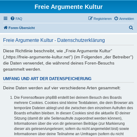
Freie Argumente Kultur
FAQ
Registrieren
Anmelden
S
Foren-Übersicht
u
Freie Argumente Kultur - Datenschutzerklärung
c
h
Diese Richtlinie beschreibt, wie „Freie Argumente Kultur“
(„https://freie-argumente-kultur.net“) (im Folgenden „der Betreiber“)
e
die Daten verwendet, die während deines Foren-Besuchs
gesammelt werden.
UMFANG UND ART DER DATENSPEICHERUNG
Deine Daten werden auf vier verschiedene Arten gesammelt:
Die Forensoftware phpBB erstellt bei deinem Besuch des Boards
mehrere Cookies. Cookies sind kleine Textdateien, die dein Browser als
temporäre Dateien ablegt und die zwischen den einzelnen Aufrufen des
Boards erhalten bleiben. In diesen Cookies sind die aktuelle ID deiner
Sitzung (damit dir alle Seitenaufrufe zugeordnet werden können),
Informationen über die von dir gelesenen Beiträge (zur Markierung
dieser als gelesen/ungelesen; sofern du nicht angemeldet bist) sowie
Informationen über deine Teilnahme an Umfragen (sofern du nicht