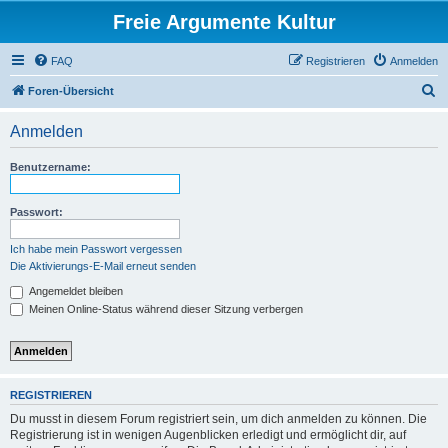
Freie Argumente Kultur
FAQ
Registrieren
Anmelden
S
Foren-Übersicht
u
Anmelden
c
h
Benutzername:
e
Passwort:
Ich habe mein Passwort vergessen
Die Aktivierungs-E-Mail erneut senden
Angemeldet bleiben
Meinen Online-Status während dieser Sitzung verbergen
REGISTRIEREN
Du musst in diesem Forum registriert sein, um dich anmelden zu können. Die
Registrierung ist in wenigen Augenblicken erledigt und ermöglicht dir, auf