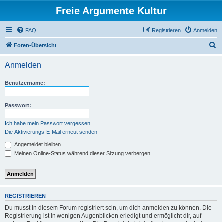
Freie Argumente Kultur
FAQ
Registrieren
Anmelden
S
Foren-Übersicht
u
Anmelden
c
h
Benutzername:
e
Passwort:
Ich habe mein Passwort vergessen
Die Aktivierungs-E-Mail erneut senden
Angemeldet bleiben
Meinen Online-Status während dieser Sitzung verbergen
REGISTRIEREN
Du musst in diesem Forum registriert sein, um dich anmelden zu können. Die
Registrierung ist in wenigen Augenblicken erledigt und ermöglicht dir, auf