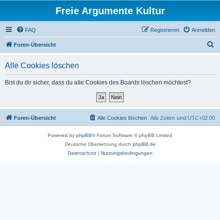
Freie Argumente Kultur
FAQ
Registrieren
Anmelden
S
Foren-Übersicht
u
Alle Cookies löschen
c
h
Bist du dir sicher, dass du alle Cookies des Boards löschen möchtest?
e
Foren-Übersicht
Alle Cookies löschen
Alle Zeiten sind
UTC+02:00
Powered by
phpBB
® Forum Software © phpBB Limited
Deutsche Übersetzung durch
phpBB.de
Datenschutz
|
Nutzungsbedingungen