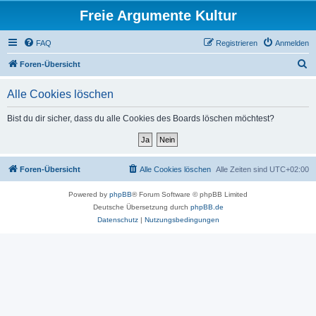
Freie Argumente Kultur
FAQ
Registrieren
Anmelden
S
Foren-Übersicht
u
Alle Cookies löschen
c
h
Bist du dir sicher, dass du alle Cookies des Boards löschen möchtest?
e
Foren-Übersicht
Alle Cookies löschen
Alle Zeiten sind
UTC+02:00
Powered by
phpBB
® Forum Software © phpBB Limited
Deutsche Übersetzung durch
phpBB.de
Datenschutz
|
Nutzungsbedingungen