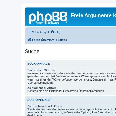
Freie Argumente K
Schnellzugriff
FAQ
Foren-Übersicht
Suche
Suche
SUCHANFRAGE
Suche nach Wörtern:
Setze ein
+
vor ein Wort, das gefunden werden muss und ein
-
vor ein 
gefunden werden darf. Verwende mehrere Wörter getrennt durch
|
inne
wenn nur eines der Wörter gefunden werden muss. Benutze ein * als Pla
Übereinstimmungen.
Zu suchender Autor:
Benutze ein * als Platzhalter für teilweise Übereinstimmungen.
SUCHOPTIONEN
Zu durchsuchende Foren:
Wähle das Forum oder die Foren aus, in denen gesucht werden soll. 
automatisch mit durchsucht, sofern du die Option „Unterforen durchsu
deaktivierst.