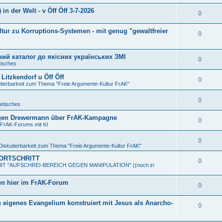
in der Welt - v Öff Öff 3-7-2026
0
tur zu Korruptions-Systemen - mit genug "gewaltfreier
0
ний каталог до якісних українських ЗМІ
0
isches
Litzkendorf u Öff Öff
0
utierbarkeit zum Thema "Freie Argumente-Kultur FrAK"
0
etisches
 Eugen Drewermann über FrAK-Kampagne
0
 FrAK-Forums mit KI
0
 Diskutierbarkeit zum Thema "Freie Argumente-Kultur FrAK"
FORTSCHRITT
0
h MIT "AUFSCHREI-BEREICH GEGEN MANIPULATION" ((noch in
n hier im FrAK-Forum
0
in eigenes Evangelium konstruiert mit Jesus als Anarcho-
0