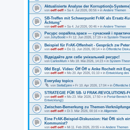
Aktualisierte Analyse der Korruption(s-Systeme) 
von
oeff oeff
»
Sa 4. Jul 2026, 00:56
» in
Andere Themen
SB-Treffen mit Schwerpunkt FrAK als Ersatz-Kul
Ächtung"
von
oeff oeff
»
Sa 4. Jul 2026, 00:46
» in
Andere Themen
Ресурс oopalkna.space — сучасний і практич
von
JohyBoold
»
Fr 12. Jun 2026, 17:19
» in
System-Theoret
Beispiel für FrAK-Offenheit - Gespräch zw Peter 
von
oeff oeff
»
Do 11. Jun 2026, 00:14
» in
Öffentliche Disk
Відвідайте для себе унікальний ресурс!
von
CarlosMum
»
Mo 18. Mai 2026, 14:23
» in
System-Theor
08d Bzgl. Video: Öff Öff u Anke Rochelt mit
von
oeff oeff
»
Mo 20. Apr 2026, 01:10
» in
Entwicklung des
Everyday topics
von
StellaEpimi
»
Fr 10. Apr 2026, 17:04
» in
Öffentliche
STRATEGIE FÜR SB- U FRAK-REVOLUTIONS-
von
oeff oeff
»
Mo 23. Mär 2026, 17:50
» in
Portal-Bereic
Entwicklung))
Zwischen-Bemerkung zu Themen-Verknüpfunge
von
oeff oeff
»
Di 3. Mär 2026, 00:16
» in
Allgemein
Eine FrAK-Beispiel-Diskussion: Hat Öffi sich e
Kommunist?
von
oeff oeff
»
Mi 11. Feb 2026, 20:55
» in
Andere Themen