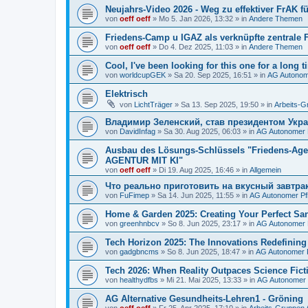
Neujahrs-Video 2026 - Weg zu effektiver FrAK f
von
oeff oeff
»
Mo 5. Jan 2026, 13:32
» in
Andere Themen
Friedens-Camp u IGAZ als verknüpfte zentrale F
von
oeff oeff
»
Do 4. Dez 2025, 11:03
» in
Andere Themen
Cool, I've been looking for this one for a long t
von
worldcupGEK
»
Sa 20. Sep 2025, 16:51
» in
AG Autonom
Elektrisch
von
LichtTräger
»
Sa 13. Sep 2025, 19:50
» in
Arbeits-
Владимир Зеленский, став президентом Укр
von
DavidInfag
»
Sa 30. Aug 2025, 06:03
» in
AG Autonomer 
Ausbau des Lösungs-Schlüssels "Friedens-A
AGENTUR MIT KI"
von
oeff oeff
»
Di 19. Aug 2025, 16:46
» in
Allgemein
Что реально приготовить на вкусный завтра
von
FuFimep
»
Sa 14. Jun 2025, 11:55
» in
AG Autonomer Pf
Home & Garden 2025: Creating Your Perfect Sa
von
greenhnbcv
»
So 8. Jun 2025, 23:17
» in
AG Autonomer 
Tech Horizon 2025: The Innovations Redefining 
von
gadgbncms
»
So 8. Jun 2025, 18:47
» in
AG Autonomer P
Tech 2026: When Reality Outpaces Science Fict
von
healthydfbs
»
Mi 21. Mai 2025, 13:33
» in
AG Autonomer 
AG Alternative Gesundheits-Lehren1 - Gröning
von
oeff oeff
»
Fr 25. Apr 2025, 17:10
» in
Arbeits-Gruppen