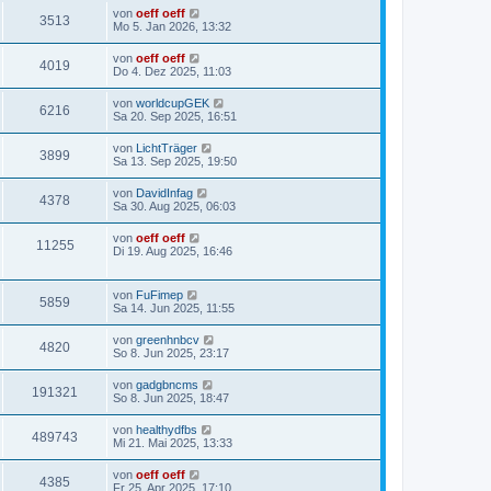
von
oeff oeff
3513
Mo 5. Jan 2026, 13:32
von
oeff oeff
4019
Do 4. Dez 2025, 11:03
von
worldcupGEK
6216
Sa 20. Sep 2025, 16:51
von
LichtTräger
3899
Sa 13. Sep 2025, 19:50
von
DavidInfag
4378
Sa 30. Aug 2025, 06:03
von
oeff oeff
11255
Di 19. Aug 2025, 16:46
von
FuFimep
5859
Sa 14. Jun 2025, 11:55
von
greenhnbcv
4820
So 8. Jun 2025, 23:17
von
gadgbncms
191321
So 8. Jun 2025, 18:47
von
healthydfbs
489743
Mi 21. Mai 2025, 13:33
von
oeff oeff
4385
Fr 25. Apr 2025, 17:10