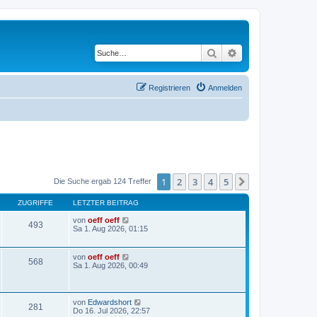
Suche
Erweiterte Suche
Registrieren
Anmelden
1
2
3
4
5
Nächste
Die Suche ergab 124 Treffer
ZUGRIFFE
LETZTER BEITRAG
von
oeff oeff
493
Sa 1. Aug 2026, 01:15
von
oeff oeff
568
Sa 1. Aug 2026, 00:49
von
Edwardshort
281
Do 16. Jul 2026, 22:57