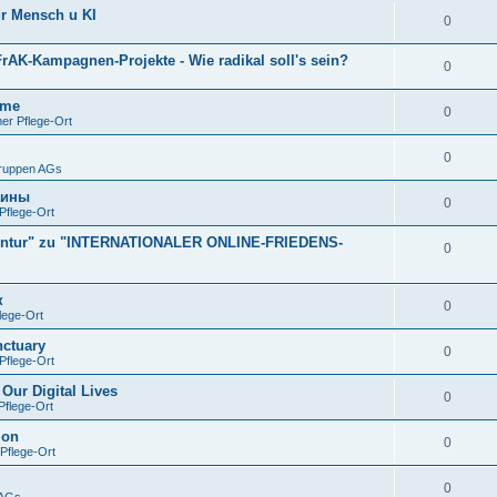
ür Mensch u KI
0
rAK-Kampagnen-Projekte - Wie radikal soll's sein?
0
ime
0
er Pflege-Ort
0
Gruppen AGs
аины
0
Pflege-Ort
gentur" zu "INTERNATIONALER ONLINE-FRIEDENS-
0
к
0
lege-Ort
nctuary
0
Pflege-Ort
Our Digital Lives
0
flege-Ort
ion
0
Pflege-Ort
0
 AGs