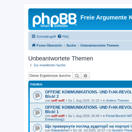
Freie Argumente K
Schnellzugriff
FAQ
Foren-Übersicht
Suche
Unbeantwortete Themen
Unbeantwortete Themen
Zur erweiterten Suche
Suche
Erweiterte Suche
THEMEN
OFFENE KOMMUNIKATIONS- UND FrAK-REVOLUTI
Blick! 2
von
oeff oeff
»
Sa 1. Aug 2026, 01:15
» in
Andere Themen
OFFENE KOMMUNIKATIONS- UND FrAK-REVOLUTI
Blick! 1
von
oeff oeff
»
Sa 1. Aug 2026, 00:49
» in
Portal-Bereich 
Entwicklung))
Що привернути погляд аудиторії на порталі ins
von
Edwardshort
»
Do 16. Jul 2026, 22:57
» in
System-Theor