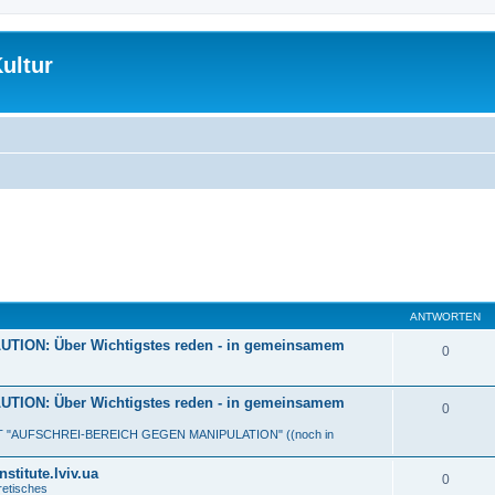
ultur
ANTWORTEN
ON: Über Wichtigstes reden - in gemeinsamem
0
ON: Über Wichtigstes reden - in gemeinsamem
0
MIT "AUFSCHREI-BEREICH GEGEN MANIPULATION" ((noch in
titute.lviv.ua
0
etisches