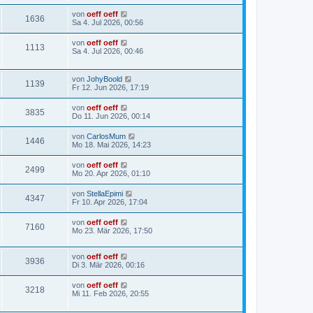
von
oeff oeff
1636
Sa 4. Jul 2026, 00:56
von
oeff oeff
1113
Sa 4. Jul 2026, 00:46
von
JohyBoold
1139
Fr 12. Jun 2026, 17:19
von
oeff oeff
3835
Do 11. Jun 2026, 00:14
von
CarlosMum
1446
Mo 18. Mai 2026, 14:23
von
oeff oeff
2499
Mo 20. Apr 2026, 01:10
von
StellaEpimi
4347
Fr 10. Apr 2026, 17:04
von
oeff oeff
7160
Mo 23. Mär 2026, 17:50
von
oeff oeff
3936
Di 3. Mär 2026, 00:16
von
oeff oeff
3218
Mi 11. Feb 2026, 20:55