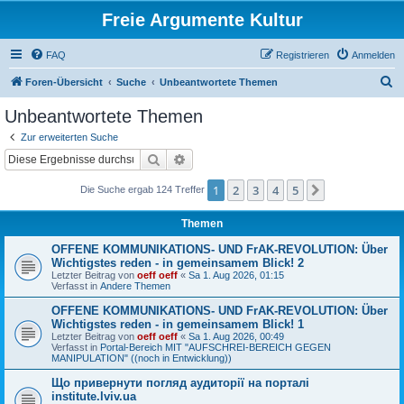
Freie Argumente Kultur
FAQ
Registrieren
Anmelden
S
Foren-Übersicht
Suche
Unbeantwortete Themen
u
Unbeantwortete Themen
c
Zur erweiterten Suche
h
Suche
Erweiterte Suche
e
1
2
3
4
5
Nächste
Die Suche ergab 124 Treffer
Themen
OFFENE KOMMUNIKATIONS- UND FrAK-REVOLUTION: Über
Wichtigstes reden - in gemeinsamem Blick! 2
Letzter Beitrag von
oeff oeff
«
Sa 1. Aug 2026, 01:15
Verfasst in
Andere Themen
OFFENE KOMMUNIKATIONS- UND FrAK-REVOLUTION: Über
Wichtigstes reden - in gemeinsamem Blick! 1
Letzter Beitrag von
oeff oeff
«
Sa 1. Aug 2026, 00:49
Verfasst in
Portal-Bereich MIT "AUFSCHREI-BEREICH GEGEN
MANIPULATION" ((noch in Entwicklung))
Що привернути погляд аудиторії на порталі
institute.lviv.ua