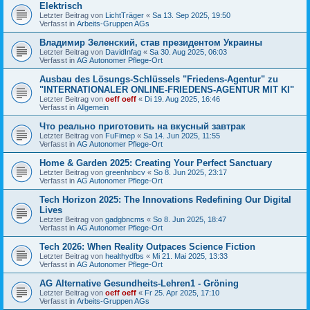
Elektrisch
Letzter Beitrag von
LichtTräger
«
Sa 13. Sep 2025, 19:50
Verfasst in
Arbeits-Gruppen AGs
Владимир Зеленский, став президентом Украины
Letzter Beitrag von
DavidInfag
«
Sa 30. Aug 2025, 06:03
Verfasst in
AG Autonomer Pflege-Ort
Ausbau des Lösungs-Schlüssels "Friedens-Agentur" zu
"INTERNATIONALER ONLINE-FRIEDENS-AGENTUR MIT KI"
Letzter Beitrag von
oeff oeff
«
Di 19. Aug 2025, 16:46
Verfasst in
Allgemein
Что реально приготовить на вкусный завтрак
Letzter Beitrag von
FuFimep
«
Sa 14. Jun 2025, 11:55
Verfasst in
AG Autonomer Pflege-Ort
Home & Garden 2025: Creating Your Perfect Sanctuary
Letzter Beitrag von
greenhnbcv
«
So 8. Jun 2025, 23:17
Verfasst in
AG Autonomer Pflege-Ort
Tech Horizon 2025: The Innovations Redefining Our Digital
Lives
Letzter Beitrag von
gadgbncms
«
So 8. Jun 2025, 18:47
Verfasst in
AG Autonomer Pflege-Ort
Tech 2026: When Reality Outpaces Science Fiction
Letzter Beitrag von
healthydfbs
«
Mi 21. Mai 2025, 13:33
Verfasst in
AG Autonomer Pflege-Ort
AG Alternative Gesundheits-Lehren1 - Gröning
Letzter Beitrag von
oeff oeff
«
Fr 25. Apr 2025, 17:10
Verfasst in
Arbeits-Gruppen AGs