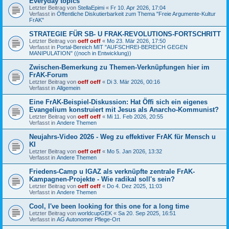
Everyday topics
Letzter Beitrag von
StellaEpimi
«
Fr 10. Apr 2026, 17:04
Verfasst in
Öffentliche Diskutierbarkeit zum Thema "Freie Argumente-Kultur
FrAK"
STRATEGIE FÜR SB- U FRAK-REVOLUTIONS-FORTSCHRITT
Letzter Beitrag von
oeff oeff
«
Mo 23. Mär 2026, 17:50
Verfasst in
Portal-Bereich MIT "AUFSCHREI-BEREICH GEGEN
MANIPULATION" ((noch in Entwicklung))
Zwischen-Bemerkung zu Themen-Verknüpfungen hier im
FrAK-Forum
Letzter Beitrag von
oeff oeff
«
Di 3. Mär 2026, 00:16
Verfasst in
Allgemein
Eine FrAK-Beispiel-Diskussion: Hat Öffi sich ein eigenes
Evangelium konstruiert mit Jesus als Anarcho-Kommunist?
Letzter Beitrag von
oeff oeff
«
Mi 11. Feb 2026, 20:55
Verfasst in
Andere Themen
Neujahrs-Video 2026 - Weg zu effektiver FrAK für Mensch u
KI
Letzter Beitrag von
oeff oeff
«
Mo 5. Jan 2026, 13:32
Verfasst in
Andere Themen
Friedens-Camp u IGAZ als verknüpfte zentrale FrAK-
Kampagnen-Projekte - Wie radikal soll's sein?
Letzter Beitrag von
oeff oeff
«
Do 4. Dez 2025, 11:03
Verfasst in
Andere Themen
Cool, I've been looking for this one for a long time
Letzter Beitrag von
worldcupGEK
«
Sa 20. Sep 2025, 16:51
Verfasst in
AG Autonomer Pflege-Ort