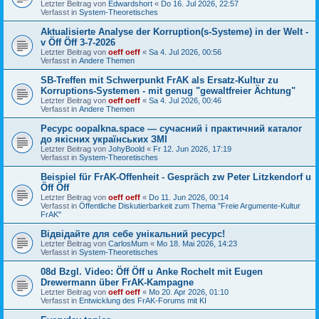
Letzter Beitrag von
Edwardshort
«
Do 16. Jul 2026, 22:57
Verfasst in
System-Theoretisches
Aktualisierte Analyse der Korruption(s-Systeme) in der Welt -
v Öff Öff 3-7-2026
Letzter Beitrag von
oeff oeff
«
Sa 4. Jul 2026, 00:56
Verfasst in
Andere Themen
SB-Treffen mit Schwerpunkt FrAK als Ersatz-Kultur zu
Korruptions-Systemen - mit genug "gewaltfreier Ächtung"
Letzter Beitrag von
oeff oeff
«
Sa 4. Jul 2026, 00:46
Verfasst in
Andere Themen
Ресурс oopalkna.space — сучасний і практичний каталог
до якісних українських ЗМІ
Letzter Beitrag von
JohyBoold
«
Fr 12. Jun 2026, 17:19
Verfasst in
System-Theoretisches
Beispiel für FrAK-Offenheit - Gespräch zw Peter Litzkendorf u
Öff Öff
Letzter Beitrag von
oeff oeff
«
Do 11. Jun 2026, 00:14
Verfasst in
Öffentliche Diskutierbarkeit zum Thema "Freie Argumente-Kultur
FrAK"
Відвідайте для себе унікальний ресурс!
Letzter Beitrag von
CarlosMum
«
Mo 18. Mai 2026, 14:23
Verfasst in
System-Theoretisches
08d Bzgl. Video: Öff Öff u Anke Rochelt mit Eugen
Drewermann über FrAK-Kampagne
Letzter Beitrag von
oeff oeff
«
Mo 20. Apr 2026, 01:10
Verfasst in
Entwicklung des FrAK-Forums mit KI