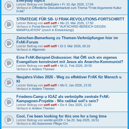
Everyday topics
Letzter Beitrag von
StellaEpimi
«
Fr 10. Apr 2026, 17:04
Verfasst in
Öffentliche Diskutierbarkeit zum Thema "Freie Argumente-Kultur
FrAK"
STRATEGIE FÜR SB- U FRAK-REVOLUTIONS-FORTSCHRITT
Letzter Beitrag von
oeff oeff
«
Mo 23. Mär 2026, 17:50
Verfasst in
Portal-Bereich MIT "AUFSCHREI-BEREICH GEGEN
MANIPULATION" ((noch in Entwicklung))
Zwischen-Bemerkung zu Themen-Verknüpfungen hier im
FrAK-Forum
Letzter Beitrag von
oeff oeff
«
Di 3. Mär 2026, 00:16
Verfasst in
Allgemein
Eine FrAK-Beispiel-Diskussion: Hat Öffi sich ein eigenes
Evangelium konstruiert mit Jesus als Anarcho-Kommunist?
Letzter Beitrag von
oeff oeff
«
Mi 11. Feb 2026, 20:55
Verfasst in
Andere Themen
Neujahrs-Video 2026 - Weg zu effektiver FrAK für Mensch u
KI
Letzter Beitrag von
oeff oeff
«
Mo 5. Jan 2026, 13:32
Verfasst in
Andere Themen
Friedens-Camp u IGAZ als verknüpfte zentrale FrAK-
Kampagnen-Projekte - Wie radikal soll's sein?
Letzter Beitrag von
oeff oeff
«
Do 4. Dez 2025, 11:03
Verfasst in
Andere Themen
Cool, I've been looking for this one for a long time
Letzter Beitrag von
worldcupGEK
«
Sa 20. Sep 2025, 16:51
Verfasst in
AG Autonomer Pflege-Ort