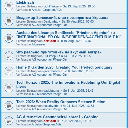
Elektrisch
Letzter Beitrag von
LichtTräger
«
Sa 13. Sep 2025, 19:50
Verfasst in
Arbeits-Gruppen AGs
Владимир Зеленский, став президентом Украины
Letzter Beitrag von
DavidInfag
«
Sa 30. Aug 2025, 06:03
Verfasst in
AG Autonomer Pflege-Ort
Ausbau des Lösungs-Schlüssels "Friedens-Agentur" zu
"INTERNATIONALER ONLINE-FRIEDENS-AGENTUR MIT KI"
Letzter Beitrag von
oeff oeff
«
Di 19. Aug 2025, 16:46
Verfasst in
Allgemein
Что реально приготовить на вкусный завтрак
Letzter Beitrag von
FuFimep
«
Sa 14. Jun 2025, 11:55
Verfasst in
AG Autonomer Pflege-Ort
Home & Garden 2025: Creating Your Perfect Sanctuary
Letzter Beitrag von
greenhnbcv
«
So 8. Jun 2025, 23:17
Verfasst in
AG Autonomer Pflege-Ort
Tech Horizon 2025: The Innovations Redefining Our Digital
Lives
Letzter Beitrag von
gadgbncms
«
So 8. Jun 2025, 18:47
Verfasst in
AG Autonomer Pflege-Ort
Tech 2026: When Reality Outpaces Science Fiction
Letzter Beitrag von
healthydfbs
«
Mi 21. Mai 2025, 13:33
Verfasst in
AG Autonomer Pflege-Ort
AG Alternative Gesundheits-Lehren1 - Gröning
Letzter Beitrag von
oeff oeff
«
Fr 25. Apr 2025, 17:10
Verfasst in
Arbeits-Gruppen AGs