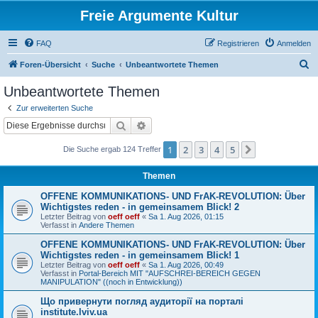
Freie Argumente Kultur
FAQ
Registrieren
Anmelden
S
Foren-Übersicht
Suche
Unbeantwortete Themen
u
Unbeantwortete Themen
c
Zur erweiterten Suche
h
Suche
Erweiterte Suche
e
1
2
3
4
5
Nächste
Die Suche ergab 124 Treffer
Themen
OFFENE KOMMUNIKATIONS- UND FrAK-REVOLUTION: Über
Wichtigstes reden - in gemeinsamem Blick! 2
Letzter Beitrag von
oeff oeff
«
Sa 1. Aug 2026, 01:15
Verfasst in
Andere Themen
OFFENE KOMMUNIKATIONS- UND FrAK-REVOLUTION: Über
Wichtigstes reden - in gemeinsamem Blick! 1
Letzter Beitrag von
oeff oeff
«
Sa 1. Aug 2026, 00:49
Verfasst in
Portal-Bereich MIT "AUFSCHREI-BEREICH GEGEN
MANIPULATION" ((noch in Entwicklung))
Що привернути погляд аудиторії на порталі
institute.lviv.ua