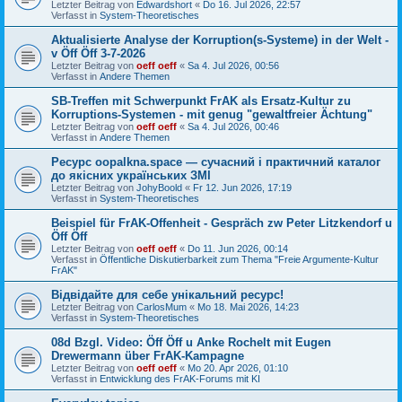
Letzter Beitrag von
Edwardshort
«
Do 16. Jul 2026, 22:57
Verfasst in
System-Theoretisches
Aktualisierte Analyse der Korruption(s-Systeme) in der Welt -
v Öff Öff 3-7-2026
Letzter Beitrag von
oeff oeff
«
Sa 4. Jul 2026, 00:56
Verfasst in
Andere Themen
SB-Treffen mit Schwerpunkt FrAK als Ersatz-Kultur zu
Korruptions-Systemen - mit genug "gewaltfreier Ächtung"
Letzter Beitrag von
oeff oeff
«
Sa 4. Jul 2026, 00:46
Verfasst in
Andere Themen
Ресурс oopalkna.space — сучасний і практичний каталог
до якісних українських ЗМІ
Letzter Beitrag von
JohyBoold
«
Fr 12. Jun 2026, 17:19
Verfasst in
System-Theoretisches
Beispiel für FrAK-Offenheit - Gespräch zw Peter Litzkendorf u
Öff Öff
Letzter Beitrag von
oeff oeff
«
Do 11. Jun 2026, 00:14
Verfasst in
Öffentliche Diskutierbarkeit zum Thema "Freie Argumente-Kultur
FrAK"
Відвідайте для себе унікальний ресурс!
Letzter Beitrag von
CarlosMum
«
Mo 18. Mai 2026, 14:23
Verfasst in
System-Theoretisches
08d Bzgl. Video: Öff Öff u Anke Rochelt mit Eugen
Drewermann über FrAK-Kampagne
Letzter Beitrag von
oeff oeff
«
Mo 20. Apr 2026, 01:10
Verfasst in
Entwicklung des FrAK-Forums mit KI