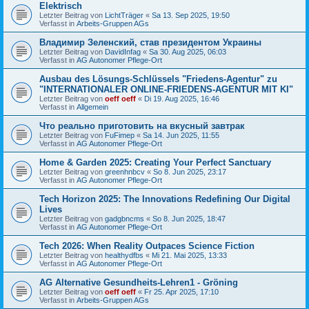
Elektrisch
Letzter Beitrag von
LichtTräger
«
Sa 13. Sep 2025, 19:50
Verfasst in
Arbeits-Gruppen AGs
Владимир Зеленский, став президентом Украины
Letzter Beitrag von
DavidInfag
«
Sa 30. Aug 2025, 06:03
Verfasst in
AG Autonomer Pflege-Ort
Ausbau des Lösungs-Schlüssels "Friedens-Agentur" zu
"INTERNATIONALER ONLINE-FRIEDENS-AGENTUR MIT KI"
Letzter Beitrag von
oeff oeff
«
Di 19. Aug 2025, 16:46
Verfasst in
Allgemein
Что реально приготовить на вкусный завтрак
Letzter Beitrag von
FuFimep
«
Sa 14. Jun 2025, 11:55
Verfasst in
AG Autonomer Pflege-Ort
Home & Garden 2025: Creating Your Perfect Sanctuary
Letzter Beitrag von
greenhnbcv
«
So 8. Jun 2025, 23:17
Verfasst in
AG Autonomer Pflege-Ort
Tech Horizon 2025: The Innovations Redefining Our Digital
Lives
Letzter Beitrag von
gadgbncms
«
So 8. Jun 2025, 18:47
Verfasst in
AG Autonomer Pflege-Ort
Tech 2026: When Reality Outpaces Science Fiction
Letzter Beitrag von
healthydfbs
«
Mi 21. Mai 2025, 13:33
Verfasst in
AG Autonomer Pflege-Ort
AG Alternative Gesundheits-Lehren1 - Gröning
Letzter Beitrag von
oeff oeff
«
Fr 25. Apr 2025, 17:10
Verfasst in
Arbeits-Gruppen AGs