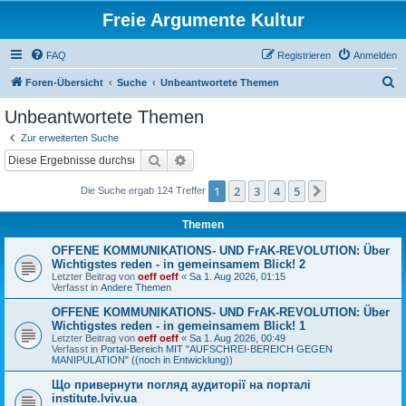
Freie Argumente Kultur
FAQ
Registrieren
Anmelden
S
Foren-Übersicht
Suche
Unbeantwortete Themen
u
Unbeantwortete Themen
c
Zur erweiterten Suche
h
Suche
Erweiterte Suche
e
1
2
3
4
5
Nächste
Die Suche ergab 124 Treffer
Themen
OFFENE KOMMUNIKATIONS- UND FrAK-REVOLUTION: Über
Wichtigstes reden - in gemeinsamem Blick! 2
Letzter Beitrag von
oeff oeff
«
Sa 1. Aug 2026, 01:15
Verfasst in
Andere Themen
OFFENE KOMMUNIKATIONS- UND FrAK-REVOLUTION: Über
Wichtigstes reden - in gemeinsamem Blick! 1
Letzter Beitrag von
oeff oeff
«
Sa 1. Aug 2026, 00:49
Verfasst in
Portal-Bereich MIT "AUFSCHREI-BEREICH GEGEN
MANIPULATION" ((noch in Entwicklung))
Що привернути погляд аудиторії на порталі
institute.lviv.ua