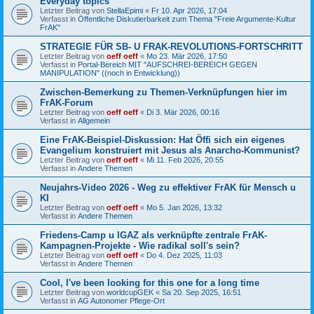
Everyday topics
Letzter Beitrag von
StellaEpimi
«
Fr 10. Apr 2026, 17:04
Verfasst in
Öffentliche Diskutierbarkeit zum Thema "Freie Argumente-Kultur
FrAK"
STRATEGIE FÜR SB- U FRAK-REVOLUTIONS-FORTSCHRITT
Letzter Beitrag von
oeff oeff
«
Mo 23. Mär 2026, 17:50
Verfasst in
Portal-Bereich MIT "AUFSCHREI-BEREICH GEGEN
MANIPULATION" ((noch in Entwicklung))
Zwischen-Bemerkung zu Themen-Verknüpfungen hier im
FrAK-Forum
Letzter Beitrag von
oeff oeff
«
Di 3. Mär 2026, 00:16
Verfasst in
Allgemein
Eine FrAK-Beispiel-Diskussion: Hat Öffi sich ein eigenes
Evangelium konstruiert mit Jesus als Anarcho-Kommunist?
Letzter Beitrag von
oeff oeff
«
Mi 11. Feb 2026, 20:55
Verfasst in
Andere Themen
Neujahrs-Video 2026 - Weg zu effektiver FrAK für Mensch u
KI
Letzter Beitrag von
oeff oeff
«
Mo 5. Jan 2026, 13:32
Verfasst in
Andere Themen
Friedens-Camp u IGAZ als verknüpfte zentrale FrAK-
Kampagnen-Projekte - Wie radikal soll's sein?
Letzter Beitrag von
oeff oeff
«
Do 4. Dez 2025, 11:03
Verfasst in
Andere Themen
Cool, I've been looking for this one for a long time
Letzter Beitrag von
worldcupGEK
«
Sa 20. Sep 2025, 16:51
Verfasst in
AG Autonomer Pflege-Ort