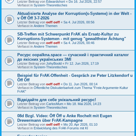
Letzter Beitrag von
Edwardshort
«
Do 16. Jul 2026, 22:57
Verfasst in
System-Theoretisches
Aktualisierte Analyse der Korruption(s-Systeme) in der Welt -
v Öff Öff 3-7-2026
Letzter Beitrag von
oeff oeff
«
Sa 4. Jul 2026, 00:56
Verfasst in
Andere Themen
SB-Treffen mit Schwerpunkt FrAK als Ersatz-Kultur zu
Korruptions-Systemen - mit genug "gewaltfreier Ächtung"
Letzter Beitrag von
oeff oeff
«
Sa 4. Jul 2026, 00:46
Verfasst in
Andere Themen
Ресурс oopalkna.space — сучасний і практичний каталог
до якісних українських ЗМІ
Letzter Beitrag von
JohyBoold
«
Fr 12. Jun 2026, 17:19
Verfasst in
System-Theoretisches
Beispiel für FrAK-Offenheit - Gespräch zw Peter Litzkendorf u
Öff Öff
Letzter Beitrag von
oeff oeff
«
Do 11. Jun 2026, 00:14
Verfasst in
Öffentliche Diskutierbarkeit zum Thema "Freie Argumente-Kultur
FrAK"
Відвідайте для себе унікальний ресурс!
Letzter Beitrag von
CarlosMum
«
Mo 18. Mai 2026, 14:23
Verfasst in
System-Theoretisches
08d Bzgl. Video: Öff Öff u Anke Rochelt mit Eugen
Drewermann über FrAK-Kampagne
Letzter Beitrag von
oeff oeff
«
Mo 20. Apr 2026, 01:10
Verfasst in
Entwicklung des FrAK-Forums mit KI