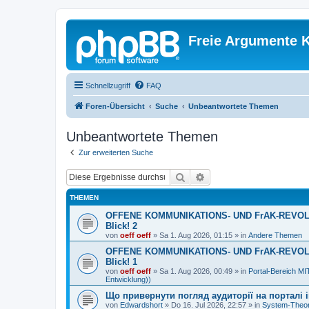
Freie Argumente K
Schnellzugriff
FAQ
Foren-Übersicht
Suche
Unbeantwortete Themen
Unbeantwortete Themen
Zur erweiterten Suche
Suche
Erweiterte Suche
THEMEN
OFFENE KOMMUNIKATIONS- UND FrAK-REVOLUTI
Blick! 2
von
oeff oeff
»
Sa 1. Aug 2026, 01:15
» in
Andere Themen
OFFENE KOMMUNIKATIONS- UND FrAK-REVOLUTI
Blick! 1
von
oeff oeff
»
Sa 1. Aug 2026, 00:49
» in
Portal-Bereich 
Entwicklung))
Що привернути погляд аудиторії на порталі ins
von
Edwardshort
»
Do 16. Jul 2026, 22:57
» in
System-Theor