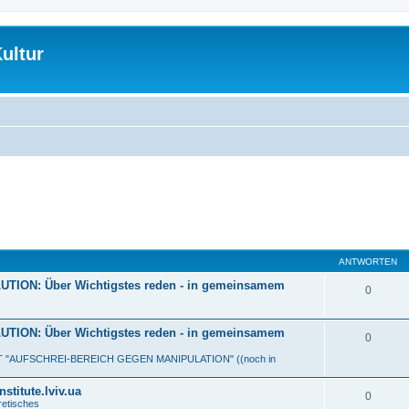
ultur
ANTWORTEN
ON: Über Wichtigstes reden - in gemeinsamem
0
ON: Über Wichtigstes reden - in gemeinsamem
0
MIT "AUFSCHREI-BEREICH GEGEN MANIPULATION" ((noch in
titute.lviv.ua
0
etisches