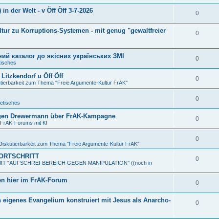
in der Welt - v Öff Öff 3-7-2026
0
tur zu Korruptions-Systemen - mit genug "gewaltfreier
0
ний каталог до якісних українських ЗМІ
0
isches
Litzkendorf u Öff Öff
0
utierbarkeit zum Thema "Freie Argumente-Kultur FrAK"
0
etisches
 Eugen Drewermann über FrAK-Kampagne
0
 FrAK-Forums mit KI
0
 Diskutierbarkeit zum Thema "Freie Argumente-Kultur FrAK"
FORTSCHRITT
0
h MIT "AUFSCHREI-BEREICH GEGEN MANIPULATION" ((noch in
n hier im FrAK-Forum
0
in eigenes Evangelium konstruiert mit Jesus als Anarcho-
0