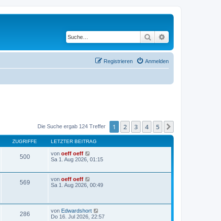
Suche
Erweiterte Suche
Registrieren
Anmelden
1
2
3
4
5
Nächste
Die Suche ergab 124 Treffer
ZUGRIFFE
LETZTER BEITRAG
von
oeff oeff
500
Sa 1. Aug 2026, 01:15
von
oeff oeff
569
Sa 1. Aug 2026, 00:49
von
Edwardshort
286
Do 16. Jul 2026, 22:57