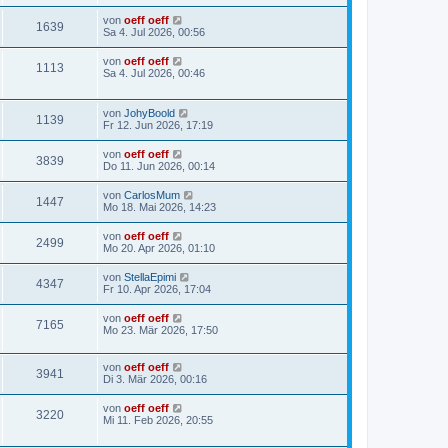
von
oeff oeff
1639
Sa 4. Jul 2026, 00:56
von
oeff oeff
1113
Sa 4. Jul 2026, 00:46
von
JohyBoold
1139
Fr 12. Jun 2026, 17:19
von
oeff oeff
3839
Do 11. Jun 2026, 00:14
von
CarlosMum
1447
Mo 18. Mai 2026, 14:23
von
oeff oeff
2499
Mo 20. Apr 2026, 01:10
von
StellaEpimi
4347
Fr 10. Apr 2026, 17:04
von
oeff oeff
7165
Mo 23. Mär 2026, 17:50
von
oeff oeff
3941
Di 3. Mär 2026, 00:16
von
oeff oeff
3220
Mi 11. Feb 2026, 20:55