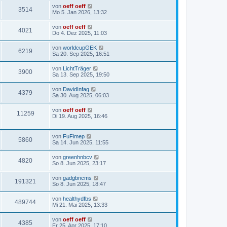
von
oeff oeff
3514
Mo 5. Jan 2026, 13:32
von
oeff oeff
4021
Do 4. Dez 2025, 11:03
von
worldcupGEK
6219
Sa 20. Sep 2025, 16:51
von
LichtTräger
3900
Sa 13. Sep 2025, 19:50
von
DavidInfag
4379
Sa 30. Aug 2025, 06:03
von
oeff oeff
11259
Di 19. Aug 2025, 16:46
von
FuFimep
5860
Sa 14. Jun 2025, 11:55
von
greenhnbcv
4820
So 8. Jun 2025, 23:17
von
gadgbncms
191321
So 8. Jun 2025, 18:47
von
healthydfbs
489744
Mi 21. Mai 2025, 13:33
von
oeff oeff
4385
Fr 25. Apr 2025, 17:10