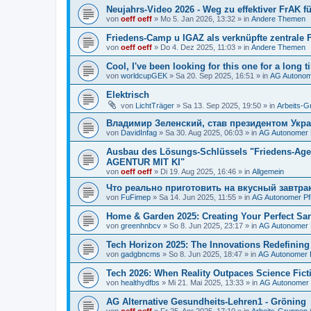
Neujahrs-Video 2026 - Weg zu effektiver FrAK f
von
oeff oeff
»
Mo 5. Jan 2026, 13:32
» in
Andere Themen
Friedens-Camp u IGAZ als verknüpfte zentrale F
von
oeff oeff
»
Do 4. Dez 2025, 11:03
» in
Andere Themen
Cool, I've been looking for this one for a long t
von
worldcupGEK
»
Sa 20. Sep 2025, 16:51
» in
AG Autonom
Elektrisch
von
LichtTräger
»
Sa 13. Sep 2025, 19:50
» in
Arbeits-
Владимир Зеленский, став президентом Укр
von
DavidInfag
»
Sa 30. Aug 2025, 06:03
» in
AG Autonomer 
Ausbau des Lösungs-Schlüssels "Friedens-A
AGENTUR MIT KI"
von
oeff oeff
»
Di 19. Aug 2025, 16:46
» in
Allgemein
Что реально приготовить на вкусный завтра
von
FuFimep
»
Sa 14. Jun 2025, 11:55
» in
AG Autonomer Pf
Home & Garden 2025: Creating Your Perfect Sa
von
greenhnbcv
»
So 8. Jun 2025, 23:17
» in
AG Autonomer 
Tech Horizon 2025: The Innovations Redefining 
von
gadgbncms
»
So 8. Jun 2025, 18:47
» in
AG Autonomer P
Tech 2026: When Reality Outpaces Science Fict
von
healthydfbs
»
Mi 21. Mai 2025, 13:33
» in
AG Autonomer 
AG Alternative Gesundheits-Lehren1 - Gröning
von
oeff oeff
»
Fr 25. Apr 2025, 17:10
» in
Arbeits-Gruppen