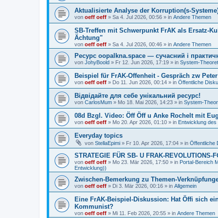
Aktualisierte Analyse der Korruption(s-Systeme) 
von
oeff oeff
»
Sa 4. Jul 2026, 00:56
» in
Andere Themen
SB-Treffen mit Schwerpunkt FrAK als Ersatz-Kul
Ächtung"
von
oeff oeff
»
Sa 4. Jul 2026, 00:46
» in
Andere Themen
Ресурс oopalkna.space — сучасний і практич
von
JohyBoold
»
Fr 12. Jun 2026, 17:19
» in
System-Theoret
Beispiel für FrAK-Offenheit - Gespräch zw Peter 
von
oeff oeff
»
Do 11. Jun 2026, 00:14
» in
Öffentliche Disk
Відвідайте для себе унікальний ресурс!
von
CarlosMum
»
Mo 18. Mai 2026, 14:23
» in
System-Theor
08d Bzgl. Video: Öff Öff u Anke Rochelt mit
von
oeff oeff
»
Mo 20. Apr 2026, 01:10
» in
Entwicklung des
Everyday topics
von
StellaEpimi
»
Fr 10. Apr 2026, 17:04
» in
Öffentliche
STRATEGIE FÜR SB- U FRAK-REVOLUTIONS-
von
oeff oeff
»
Mo 23. Mär 2026, 17:50
» in
Portal-Bereic
Entwicklung))
Zwischen-Bemerkung zu Themen-Verknüpfunge
von
oeff oeff
»
Di 3. Mär 2026, 00:16
» in
Allgemein
Eine FrAK-Beispiel-Diskussion: Hat Öffi sich e
Kommunist?
von
oeff oeff
»
Mi 11. Feb 2026, 20:55
» in
Andere Themen