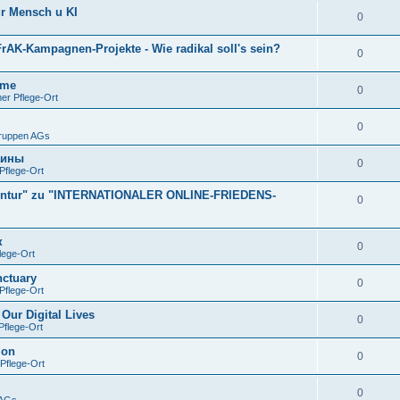
ür Mensch u KI
0
rAK-Kampagnen-Projekte - Wie radikal soll's sein?
0
ime
0
er Pflege-Ort
0
Gruppen AGs
аины
0
Pflege-Ort
gentur" zu "INTERNATIONALER ONLINE-FRIEDENS-
0
к
0
lege-Ort
nctuary
0
Pflege-Ort
Our Digital Lives
0
flege-Ort
ion
0
Pflege-Ort
0
 AGs