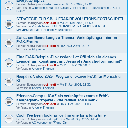
Everyday topics
Letzter Beitrag von
StellaEpimi
«
Fr 10. Apr 2026, 17:04
Verfasst in
Öffentliche Diskutierbarkeit zum Thema "Freie Argumente-Kultur
FrAK"
STRATEGIE FÜR SB- U FRAK-REVOLUTIONS-FORTSCHRITT
Letzter Beitrag von
oeff oeff
«
Mo 23. Mär 2026, 17:50
Verfasst in
Portal-Bereich MIT "AUFSCHREI-BEREICH GEGEN
MANIPULATION" ((noch in Entwicklung))
Zwischen-Bemerkung zu Themen-Verknüpfungen hier im
FrAK-Forum
Letzter Beitrag von
oeff oeff
«
Di 3. Mär 2026, 00:16
Verfasst in
Allgemein
Eine FrAK-Beispiel-Diskussion: Hat Öffi sich ein eigenes
Evangelium konstruiert mit Jesus als Anarcho-Kommunist?
Letzter Beitrag von
oeff oeff
«
Mi 11. Feb 2026, 20:55
Verfasst in
Andere Themen
Neujahrs-Video 2026 - Weg zu effektiver FrAK für Mensch u
KI
Letzter Beitrag von
oeff oeff
«
Mo 5. Jan 2026, 13:32
Verfasst in
Andere Themen
Friedens-Camp u IGAZ als verknüpfte zentrale FrAK-
Kampagnen-Projekte - Wie radikal soll's sein?
Letzter Beitrag von
oeff oeff
«
Do 4. Dez 2025, 11:03
Verfasst in
Andere Themen
Cool, I've been looking for this one for a long time
Letzter Beitrag von
worldcupGEK
«
Sa 20. Sep 2025, 16:51
Verfasst in
AG Autonomer Pflege-Ort