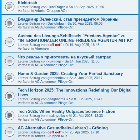
Elektrisch
Letzter Beitrag von
LichtTräger
«
Sa 13. Sep 2025, 19:50
Verfasst in
Arbeits-Gruppen AGs
Владимир Зеленский, став президентом Украины
Letzter Beitrag von
DavidInfag
«
Sa 30. Aug 2025, 06:03
Verfasst in
AG Autonomer Pflege-Ort
Ausbau des Lösungs-Schlüssels "Friedens-Agentur" zu
"INTERNATIONALER ONLINE-FRIEDENS-AGENTUR MIT KI"
Letzter Beitrag von
oeff oeff
«
Di 19. Aug 2025, 16:46
Verfasst in
Allgemein
Что реально приготовить на вкусный завтрак
Letzter Beitrag von
FuFimep
«
Sa 14. Jun 2025, 11:55
Verfasst in
AG Autonomer Pflege-Ort
Home & Garden 2025: Creating Your Perfect Sanctuary
Letzter Beitrag von
greenhnbcv
«
So 8. Jun 2025, 23:17
Verfasst in
AG Autonomer Pflege-Ort
Tech Horizon 2025: The Innovations Redefining Our Digital
Lives
Letzter Beitrag von
gadgbncms
«
So 8. Jun 2025, 18:47
Verfasst in
AG Autonomer Pflege-Ort
Tech 2026: When Reality Outpaces Science Fiction
Letzter Beitrag von
healthydfbs
«
Mi 21. Mai 2025, 13:33
Verfasst in
AG Autonomer Pflege-Ort
AG Alternative Gesundheits-Lehren1 - Gröning
Letzter Beitrag von
oeff oeff
«
Fr 25. Apr 2025, 17:10
Verfasst in
Arbeits-Gruppen AGs