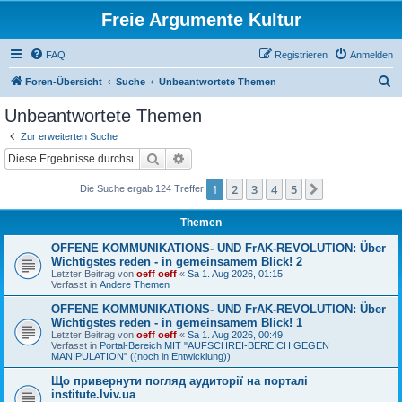
Freie Argumente Kultur
FAQ
Registrieren
Anmelden
S
Foren-Übersicht
Suche
Unbeantwortete Themen
u
Unbeantwortete Themen
c
Zur erweiterten Suche
h
Suche
Erweiterte Suche
e
1
2
3
4
5
Nächste
Die Suche ergab 124 Treffer
Themen
OFFENE KOMMUNIKATIONS- UND FrAK-REVOLUTION: Über
Wichtigstes reden - in gemeinsamem Blick! 2
Letzter Beitrag von
oeff oeff
«
Sa 1. Aug 2026, 01:15
Verfasst in
Andere Themen
OFFENE KOMMUNIKATIONS- UND FrAK-REVOLUTION: Über
Wichtigstes reden - in gemeinsamem Blick! 1
Letzter Beitrag von
oeff oeff
«
Sa 1. Aug 2026, 00:49
Verfasst in
Portal-Bereich MIT "AUFSCHREI-BEREICH GEGEN
MANIPULATION" ((noch in Entwicklung))
Що привернути погляд аудиторії на порталі
institute.lviv.ua