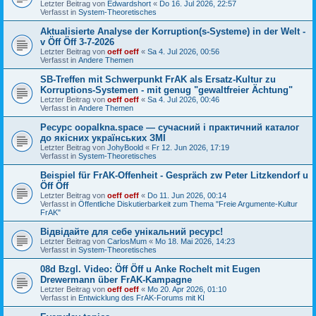
Letzter Beitrag von
Edwardshort
«
Do 16. Jul 2026, 22:57
Verfasst in
System-Theoretisches
Aktualisierte Analyse der Korruption(s-Systeme) in der Welt -
v Öff Öff 3-7-2026
Letzter Beitrag von
oeff oeff
«
Sa 4. Jul 2026, 00:56
Verfasst in
Andere Themen
SB-Treffen mit Schwerpunkt FrAK als Ersatz-Kultur zu
Korruptions-Systemen - mit genug "gewaltfreier Ächtung"
Letzter Beitrag von
oeff oeff
«
Sa 4. Jul 2026, 00:46
Verfasst in
Andere Themen
Ресурс oopalkna.space — сучасний і практичний каталог
до якісних українських ЗМІ
Letzter Beitrag von
JohyBoold
«
Fr 12. Jun 2026, 17:19
Verfasst in
System-Theoretisches
Beispiel für FrAK-Offenheit - Gespräch zw Peter Litzkendorf u
Öff Öff
Letzter Beitrag von
oeff oeff
«
Do 11. Jun 2026, 00:14
Verfasst in
Öffentliche Diskutierbarkeit zum Thema "Freie Argumente-Kultur
FrAK"
Відвідайте для себе унікальний ресурс!
Letzter Beitrag von
CarlosMum
«
Mo 18. Mai 2026, 14:23
Verfasst in
System-Theoretisches
08d Bzgl. Video: Öff Öff u Anke Rochelt mit Eugen
Drewermann über FrAK-Kampagne
Letzter Beitrag von
oeff oeff
«
Mo 20. Apr 2026, 01:10
Verfasst in
Entwicklung des FrAK-Forums mit KI