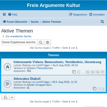
Freie Argumente Kultur
FAQ
Registrieren
Anmelden
S
Foren-Übersicht
Suche
Aktive Themen
u
Aktive Themen
c
Zur erweiterten Suche
h
Suche
Erweiterte Suche
e
Die Suche ergab 2 Treffer • Seite
1
von
1
Themen
Interessante Videos: Bewusstsein, Verständnis, Umsetzung
Letzter Beitrag von
LichtTräger
«
Sa 8. Aug 2026, 00:16
Verfasst in
System-Theoretisches
Antworten:
761
1
74
75
76
77
…
Advocatus Diaboli
Letzter Beitrag von
LichtTräger
«
Mi 5. Aug 2026, 11:32
Verfasst in
Arbeits-Gruppen AGs
Antworten:
11
1
2
Die Suche ergab 2 Treffer • Seite
1
von
1