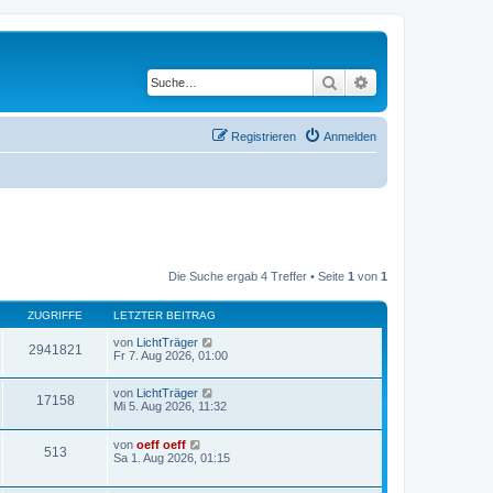
Suche
Erweiterte Suche
Registrieren
Anmelden
Die Suche ergab 4 Treffer • Seite
1
von
1
ZUGRIFFE
LETZTER BEITRAG
von
LichtTräger
2941821
Fr 7. Aug 2026, 01:00
von
LichtTräger
17158
Mi 5. Aug 2026, 11:32
von
oeff oeff
513
Sa 1. Aug 2026, 01:15