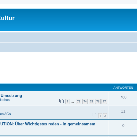
ultur
ANTWORTEN
, Umsetzung
760
isches
1
73
74
75
76
77
…
11
pen AGs
1
2
ON: Über Wichtigstes reden - in gemeinsamem
0