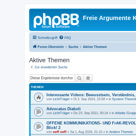
Freie Argumente K
Schnellzugriff
FAQ
Foren-Übersicht
Suche
Aktive Themen
Aktive Themen
Zur erweiterten Suche
Suche
Erweiterte Suche
THEMEN
Interessante Videos: Bewusstsein, Verständnis
von
LichtTräger
»
Di 3. Sep 2024, 23:58
» in
System-Theoret
Advocatus Diaboli
von
LichtTräger
»
Do 23. Sep 2021, 00:24
» in
Arbeits-Grup
OFFENE KOMMUNIKATIONS- UND FrAK-REVOLUTI
Blick! 2
von
oeff oeff
»
Sa 1. Aug 2026, 01:15
» in
Andere Themen