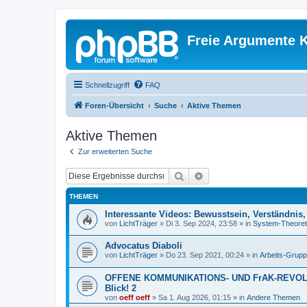
Freie Argumente K
Schnellzugriff
FAQ
Foren-Übersicht
Suche
Aktive Themen
Aktive Themen
Zur erweiterten Suche
Suche
Erweiterte Suche
THEMEN
Interessante Videos: Bewusstsein, Verständnis
von
LichtTräger
»
Di 3. Sep 2024, 23:58
» in
System-Theoret
Advocatus Diaboli
von
LichtTräger
»
Do 23. Sep 2021, 00:24
» in
Arbeits-Grup
OFFENE KOMMUNIKATIONS- UND FrAK-REVOLUTI
Blick! 2
von
oeff oeff
»
Sa 1. Aug 2026, 01:15
» in
Andere Themen