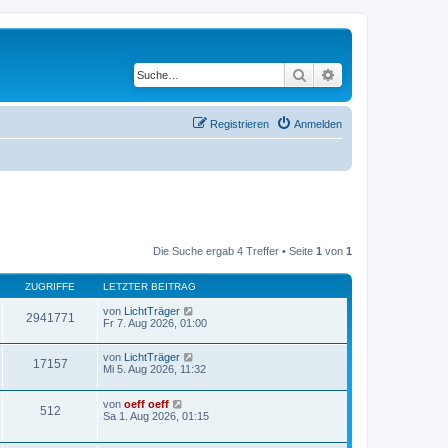
Suche
Erweiterte Suche
Registrieren
Anmelden
Die Suche ergab 4 Treffer • Seite
1
von
1
ZUGRIFFE
LETZTER BEITRAG
von
LichtTräger
2941771
Fr 7. Aug 2026, 01:00
von
LichtTräger
17157
Mi 5. Aug 2026, 11:32
von
oeff oeff
512
Sa 1. Aug 2026, 01:15