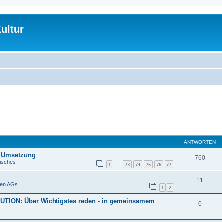
ultur
ANTWORTEN
, Umsetzung
760
isches
1
73
74
75
76
77
…
11
pen AGs
1
2
ON: Über Wichtigstes reden - in gemeinsamem
0