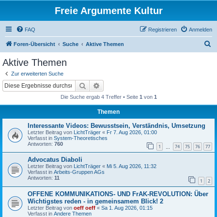
Freie Argumente Kultur
FAQ
Registrieren
Anmelden
S
Foren-Übersicht
Suche
Aktive Themen
u
Aktive Themen
c
Zur erweiterten Suche
h
Suche
Erweiterte Suche
e
Die Suche ergab 4 Treffer • Seite
1
von
1
Themen
Interessante Videos: Bewusstsein, Verständnis, Umsetzung
Letzter Beitrag von
LichtTräger
«
Fr 7. Aug 2026, 01:00
Verfasst in
System-Theoretisches
Antworten:
760
1
74
75
76
77
…
Advocatus Diaboli
Letzter Beitrag von
LichtTräger
«
Mi 5. Aug 2026, 11:32
Verfasst in
Arbeits-Gruppen AGs
Antworten:
11
1
2
OFFENE KOMMUNIKATIONS- UND FrAK-REVOLUTION: Über
Wichtigstes reden - in gemeinsamem Blick! 2
Letzter Beitrag von
oeff oeff
«
Sa 1. Aug 2026, 01:15
Verfasst in
Andere Themen