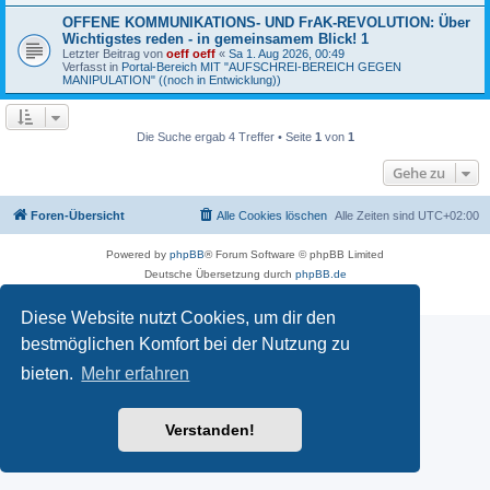
OFFENE KOMMUNIKATIONS- UND FrAK-REVOLUTION: Über
Wichtigstes reden - in gemeinsamem Blick! 1
Letzter Beitrag von
oeff oeff
«
Sa 1. Aug 2026, 00:49
Verfasst in
Portal-Bereich MIT "AUFSCHREI-BEREICH GEGEN
MANIPULATION" ((noch in Entwicklung))
Die Suche ergab 4 Treffer • Seite
1
von
1
Gehe zu
Foren-Übersicht
Alle Cookies löschen
Alle Zeiten sind
UTC+02:00
Powered by
phpBB
® Forum Software © phpBB Limited
Deutsche Übersetzung durch
phpBB.de
Datenschutz
|
Nutzungsbedingungen
Diese Website nutzt Cookies, um dir den
bestmöglichen Komfort bei der Nutzung zu
bieten.
Mehr erfahren
Verstanden!