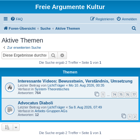
Freie Argumente Kultur
FAQ
Registrieren
Anmelden
S
Foren-Übersicht
Suche
Aktive Themen
u
Aktive Themen
c
Zur erweiterten Suche
h
Suche
Erweiterte Suche
e
Die Suche ergab 2 Treffer • Seite
1
von
1
Themen
Interessante Videos: Bewusstsein, Verständnis, Umsetzung
Letzter Beitrag von
LichtTräger
«
Mo 10. Aug 2026, 00:35
Verfasst in
System-Theoretisches
Antworten:
764
1
74
75
76
77
…
Advocatus Diaboli
Letzter Beitrag von
LichtTräger
«
Sa 8. Aug 2026, 07:49
Verfasst in
Arbeits-Gruppen AGs
Antworten:
12
1
2
Die Suche ergab 2 Treffer • Seite
1
von
1