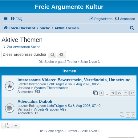
Freie Argumente Kultur
FAQ
Registrieren
Anmelden
S
Foren-Übersicht
Suche
Aktive Themen
u
Aktive Themen
c
Zur erweiterten Suche
h
Suche
Erweiterte Suche
e
Die Suche ergab 2 Treffer • Seite
1
von
1
Themen
Interessante Videos: Bewusstsein, Verständnis, Umsetzung
Letzter Beitrag von
LichtTräger
«
So 9. Aug 2026, 00:25
Verfasst in
System-Theoretisches
Antworten:
763
1
74
75
76
77
…
Advocatus Diaboli
Letzter Beitrag von
LichtTräger
«
Sa 8. Aug 2026, 07:49
Verfasst in
Arbeits-Gruppen AGs
Antworten:
12
1
2
Die Suche ergab 2 Treffer • Seite
1
von
1