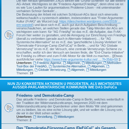
Die hier heraus-gehobenen 3 AGs wirken wie 'Grund-Schienen' für alle weitere
AG-Arbeit. Wichtigstes ist die "Friedens-Agentur(FriedAg)", denn ohne sie ist
es wie 'Los-Laufen für argumentatives Probleme-Lösen - mit untereinander
verhakten Schnür-Senkeln'...
Die Bedeutung der Arbeit mit solchen Schlüssel-AGs lässt sich einerseits
weltanschaulich u systemisch ableiten, insbesondere aus "Freier Argumente-
Kultur (FrAK)" als Wurzel (vgl.
https://dieschenker.wordpress.com/2018/ ...
em-wandel/
) und lässt sich m.E. auch gut durch Aufgaben-Beschreibung
veranschaulichen, an welchen Stellen gerade das Tätig-Werden der AGs am
wichtigsten sein kann: für "AG FriedAg" ist das m.E. die Aufgabe, das FrAK-
Forum hier weiter zu gestalten, und die Anregung zur Einrichtung von FriedAgs
überall zu verbreiten (gerade auch in Alternativ-Initiativen)...; für "AG
Systemische Alternative" ist es m.E. das 'ganzheitliche Lösung-Vorleben' im
"Demokratie-Fürsorge-Camp (DeFüCa)" in Berlin...; und für "AG Globale
Vernetzung" ist es m.E. der Versuch, eine zentrale Vernetzungs-Schiene zu
erschaffen, wofür ich den Versuch am besten finde, die "Erd-Charta-Initiative"
für FriedAg zu öffnen und zum FrAK-Motor für die Welt zu machen... [[Etwas
ausführlicher siehe
https://www.freie-argumente-kultur.net/ ... ?f=35&t=59
]]
Unterforen:
Friedens-Agentur
,
Allgemein
,
Mitteilungen
,
Methoden-
Tool-Box der FriedAG
,
Systemische Alternative
,
Allgemein
,
Mitteilungen
,
Globale Vernetzung
,
Allgemein
,
Mitteilungen
Themen:
19
NUN ZU KONKRETEN AKTIONEN U PROJEKTEN, ALS WICHTIGSTES
AUSSER-PARLAMENTARISCHE KOMMUNEN WIE DAS DeFüCa
Friedens- und Demokratie-Camp
Das aktuelle Friedens- und Demokratie-Camp in Berlin, welches weiterläuft in
der Tradition der Widerstandszeltcamps, begonnen 2020 mit dem
Widerstandszeltcamp der Querdenker unter dem Motto 'Wir sind gekommen
um zu bleiben, bis es eine echte Lösung gibt, und wir wollen die Lösung sein,
die wir in der Welt sehen wollen.'
Unterforen:
Vorstellung
,
Mitteilungen
Themen:
2
Das "Demokratie-Fürsorge-Camp (DeFüCa)" als Gesamt-