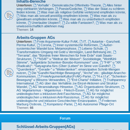
Inhalts-Bereiche
Unterforen:
'Vorhalle' - Demokratische Offenheits-Theorie
,
Alles hinter
weg-ziehbaren Vorhängen
,
Poesie/Gedichte
,
Was der Staat zu schlimm
finden könnte
,
Was man als religiöse Gefühle verletzend empfinden könnte
,
Was man als sexuell anstößig empfinden könnte
,
Was man als zu
gewaltsam empfinden könnte
,
Was man als zu unästhetisch empfinden
könnte
,
Unerlaubte Utopien?
,
Zu wilde Fantasien?
,
Was man als zu
unwissenschaftlich ablehnen mag
Themen:
14
Arbeits-Gruppen AGs
Unterforen:
Freie Argumente-Kultur FrAK
,
IT
,
Autarkie - Ganzheitl.
Perma-Kultur
,
Corona
,
Inner-systemische Reformen
,
Außer-
systemischer Wandel bzw. Metamorphose
,
Lebens-Schule
,
Transformations-Umgang mit Geld u Vermögen, Land-Befreiung etc
,
"Terrania", das "Bündnis freier Menschen für freie Erde" statt Staats-
Strukturen
,
""NS4F" u "Weltrat der Weisen": Soziobiologie, "Wohlfühl-
Stimme", "aufgeklärte Schenker-Bonobo-Kommunen" usw
,
"F4F" u "XR
(Radicals)": "Satyagraha fürs (Über-)Leben" im Sinne von Gandhi?
,
"Querdenker", "Gerade-" u "Weiterdenker": emanzipative Schnitt-Mengen
nutzen
,
Die "Gandhi-Nachfolge-Bewegung", "Arche" etc.: gläubige Anarcho-
Kommunisten
,
FreieArgumenteKultur(FrAK)-Partei
,
"H.e.l.f.a", "Schenker-
Bewegung" u Wesens-Verwandtes
,
"Erd-Charta"-Initiative
,
Truthparency
International
,
AG über das Verhältnis zw Einzel-Aktionen und Struktur-
Wandel
,
AG Veranstaltungs-Hinweise
,
AG Organisations-Strukturen
,
AG Vegetarismus - Veganismus - Fleisch-Essen
,
AG für möglichst
unideologischen u inklusiven Anti-Faschismus
,
AG für möglichst
unideologischen u inklusiven Anti-Rassismus
,
AG für möglichst
unideologische und inklusive Geschlechter-Emanzipation
,
Freilernen
Marburg Ostkreis
,
Kompetenz-Partei
,
AG Autonomer Pflege-Ort
Themen:
66
Forum
Schlüssel-Arbeits-Gruppen(AGs)