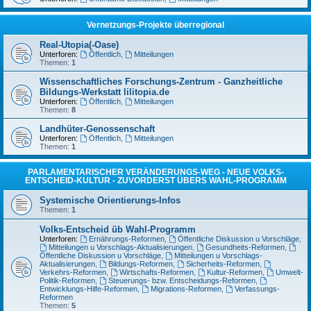
Vernetzungs-Projekte überregional
Real-Utopia(-Oase)
Unterforen:
Öffentlich
,
Mitteilungen
Themen:
1
Wissenschaftliches Forschungs-Zentrum - Ganzheitliche
Bildungs-Werkstatt lilitopia.de
Unterforen:
Öffentlich
,
Mitteilungen
Themen:
8
Landhüter-Genossenschaft
Unterforen:
Öffentlich
,
Mitteilungen
Themen:
1
PARLAMENTARISCHER VERÄNDERUNGS-WEG - NEUE VOLKS-
ENTSCHEID-KULTUR - ZUVORDERST ÜBERS WAHL-PROGRAMM
Systemische Orientierungs-Infos
Themen:
1
Volks-Entscheid üb Wahl-Programm
Unterforen:
Ernährungs-Reformen
,
Öffentliche Diskussion u Vorschläge
,
Mitteilungen u Vorschlags-Aktualisierungen
,
Gesundheits-Reformen
,
Öffentliche Diskussion u Vorschläge
,
Mitteilungen u Vorschlags-
Aktualisierungen
,
Bildungs-Reformen
,
Sicherheits-Reformen
,
Verkehrs-Reformen
,
Wirtschafts-Reformen
,
Kultur-Reformen
,
Umwelt-
Politik-Reformen
,
Steuerungs- bzw. Entscheidungs-Reformen
,
Entwicklungs-Hilfe-Reformen
,
Migrations-Reformen
,
Verfassungs-
Reformen
Themen:
5