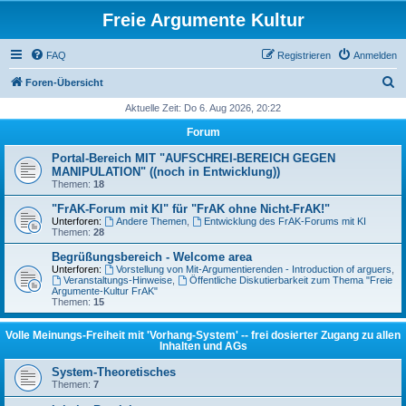
Freie Argumente Kultur
FAQ
Registrieren
Anmelden
S
Foren-Übersicht
u
Aktuelle Zeit: Do 6. Aug 2026, 20:22
c
Forum
h
Portal-Bereich MIT "AUFSCHREI-BEREICH GEGEN
e
MANIPULATION" ((noch in Entwicklung))
Themen:
18
"FrAK-Forum mit KI" für "FrAK ohne Nicht-FrAK!"
Unterforen:
Andere Themen
,
Entwicklung des FrAK-Forums mit KI
Themen:
28
Begrüßungsbereich - Welcome area
Unterforen:
Vorstellung von Mit-Argumentierenden - Introduction of arguers
,
Veranstaltungs-Hinweise
,
Öffentliche Diskutierbarkeit zum Thema "Freie
Argumente-Kultur FrAK"
Themen:
15
Volle Meinungs-Freiheit mit 'Vorhang-System' -- frei dosierter Zugang zu allen
Inhalten und AGs
System-Theoretisches
Themen:
7