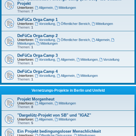
Projekt
Unterforen:
Allgemein
,
Mitteilungen
Themen:
7
DeFüCa Orga-Camp 1
Unterforen:
Vorstellung
,
Öffentlicher Bereich
,
Mitteilungen
Themen:
1
DeFüCa Orga-Camp 2
Unterforen:
Vorstellung
,
Öffentlicher Bereich
,
Allgemein
,
Mitteilungen
,
Mitteilungen
Themen:
1
DeFüCa Orga-Camp 3
Unterforen:
Vorstellung
,
Allgemein
,
Mitteilungen
,
Vorstellung
Themen:
1
DeFüCa Orga-Camp 4
Unterforen:
Vorstellung
,
Allgemein
,
Mitteilungen
Themen:
1
Vernetzungs-Projekte in Berlin und Umfeld
Projekt Morgenheut
Unterforen:
Allgemein
,
Mitteilungen
Themen:
8
"Dargelütz-Projekt von SB" und "IGAZ"
Unterforen:
Allgemein
,
Mitteilungen
Themen:
5
Ein Projekt bedingungsloser Menschlichkeit
Unterforen:
Öffentliche Diskussion
,
MItteilungen