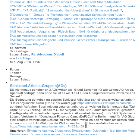
B
"Terrania", das "Bündnis freier Menschen für freie Erde" statt Staats-Strukturen
,
e
""NS4F" u "Weltrat der Weisen": Soziobiologie, "Wohlfühl-Stimme", "aufgeklärte Sch
i
"F4F" u "XR (Radicals)": "Satyagraha fürs (Über-)Leben" im Sinne von Gandhi?
t
,
r
"Querdenker", "Gerade-" u "Weiterdenker": emanzipative Schnitt-Mengen nutzen
,
a
Die "Gandhi-Nachfolge-Bewegung", "Arche" etc.: gläubige Anarcho-Kommunisten
,
Frei
g
"H.e.l.f.a", "Schenker-Bewegung" u Wesens-Verwandtes
,
"Erd-Charta"-Initiative
,
Truth
AG über das Verhältnis zw Einzel-Aktionen und Struktur-Wandel
,
AG Veranstaltungs-Hi
AG Vegetarismus - Veganismus - Fleisch-Essen
,
AG für möglichst unideologischen u in
AG für möglichst unideologischen u inklusiven Anti-Rassismus
,
AG für möglichst unideologische und inklusive Geschlechter-Emanzipation
,
Freilernen 
AG Autonomer Pflege-Ort
66
Themen
322
Beiträge
Letzter Beitrag
Re: Advocatus Diaboli
N
von
LichtTräger
e
Mi 5. Aug 2026, 11:32
u
e
Forum
s
Themen
t
Beiträge
e
Letzter Beitrag
r
B
Schlüssel-Arbeits-Gruppen(AGs)
e
Die hier heraus-gehobenen 3 AGs wirken wie 'Grund-Schienen' für alle weitere AG-Arbeit. W
i
Agentur(FriedAg)", denn ohne sie ist es wie 'Los-Laufen für argumentatives Probleme-Lös
t
Senkeln'...
r
Die Bedeutung der Arbeit mit solchen Schlüssel-AGs lässt sich einerseits weltanschaulich
a
"Freier Argumente-Kultur (FrAK)" als Wurzel (vgl.
https://dieschenker.wordpress.com/2018/ 
g
gut durch Aufgaben-Beschreibung veranschaulichen, an welchen Stellen gerade das Täti
kann: für "AG FriedAg" ist das m.E. die Aufgabe, das FrAK-Forum hier weiter zu gestalten
FriedAgs überall zu verbreiten (gerade auch in Alternativ-Initiativen)...; für "AG Systemisch
Lösung-Vorleben' im "Demokratie-Fürsorge-Camp (DeFüCa)" in Berlin...; und für "AG Globa
eine zentrale Vernetzungs-Schiene zu erschaffen, wofür ich den Versuch am besten finde, d
öffnen und zum FrAK-Motor für die Welt zu machen... [[Etwas ausführlicher siehe
https://www.freie-argumente-kultur.net/ ... ?f=35&t=59
]]
Unterforen:
Friedens-Agentur
,
Allgemein
,
Mitteilungen
,
Methoden-Tool-Box der Frie
Mitteilungen
,
Globale Vernetzung
,
Allgemein
,
Mitteilungen