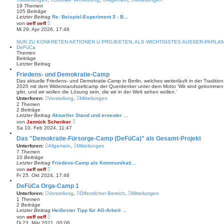
19
Themen
105
Beiträge
Letzter Beitrag
Re: Beispiel-Experiment 3 - B…
N
von
oeff oeff
e
Mi 29. Apr 2026, 17:48
u
e
NUN ZU KONKRETEN AKTIONEN U PROJEKTEN, ALS WICHTIGSTES AUSSER-PARL
s
DeFüCa
t
Themen
e
Beiträge
r
Letzter Beitrag
B
e
Friedens- und Demokratie-Camp
i
Das aktuelle Friedens- und Demokratie-Camp in Berlin, welches weiterläuft in der Tradit
t
2020 mit dem Widerstandszeltcamp der Querdenker unter dem Motto 'Wir sind gekommen 
r
gibt, und wir wollen die Lösung sein, die wir in der Welt sehen wollen.'
a
Unterforen:
Vorstellung
,
Mitteilungen
g
2
Themen
2
Beiträge
Letzter Beitrag
Aktueller Stand und erneuter …
N
von
Jannick Schenker
e
Sa 10. Feb 2024, 11:47
u
e
Das "Demokratie-Fürsorge-Camp (DeFüCa)" als Gesamt-Projekt
s
Unterforen:
Allgemein
,
Mitteilungen
t
7
Themen
e
10
Beiträge
r
Letzter Beitrag
Friedens-Camp als Kommunikati…
B
N
von
oeff oeff
e
e
Fr 25. Okt 2024, 17:46
i
u
t
e
DeFüCa Orga-Camp 1
r
s
a
Unterforen:
Vorstellung
,
Öffentlicher Bereich
,
Mitteilungen
t
g
1
Themen
e
2
Beiträge
r
Letzter Beitrag
Heißester Tipp für AG-Arbeit …
B
N
von
oeff oeff
e
e
Di 23. Mär 2021, 00:06
i