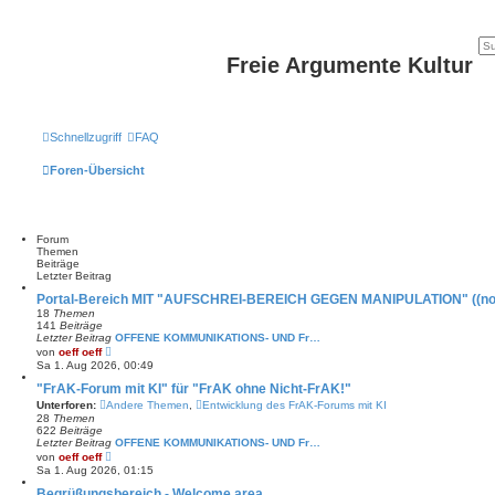
Freie Argumente Kultur
Schnellzugriff
FAQ
Foren-Übersicht
Forum
Themen
Beiträge
Letzter Beitrag
Portal-Bereich MIT "AUFSCHREI-BEREICH GEGEN MANIPULATION" ((noch
18
Themen
141
Beiträge
Letzter Beitrag
OFFENE KOMMUNIKATIONS- UND Fr…
N
von
oeff oeff
e
Sa 1. Aug 2026, 00:49
u
e
"FrAK-Forum mit KI" für "FrAK ohne Nicht-FrAK!"
s
Unterforen:
Andere Themen
,
Entwicklung des FrAK-Forums mit KI
t
28
Themen
e
622
Beiträge
r
Letzter Beitrag
OFFENE KOMMUNIKATIONS- UND Fr…
B
N
von
oeff oeff
e
e
Sa 1. Aug 2026, 01:15
i
u
t
e
Begrüßungsbereich - Welcome area
r