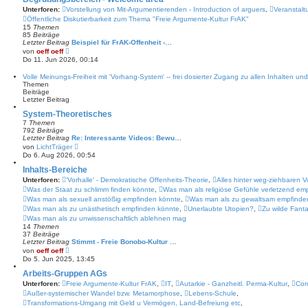
s
a
Unterforen:
Vorstellung von Mit-Argumentierenden - Introduction of arguers
,
Veranstalt
t
g
Öffentliche Diskutierbarkeit zum Thema "Freie Argumente-Kultur FrAK"
e
15
Themen
r
85
Beiträge
B
Letzter Beitrag
e
Beispiel für FrAK-Offenheit -…
N
i
von
oeff oeff
e
t
Do 11. Jun 2026, 00:14
u
r
e
a
Volle Meinungs-Freiheit mit 'Vorhang-System' -- frei dosierter Zugang zu allen Inhalten un
s
g
Themen
t
Beiträge
e
Letzter Beitrag
r
B
System-Theoretisches
e
7
Themen
i
792
Beiträge
t
Letzter Beitrag
Re: Interessante Videos: Bewu…
r
N
von
LichtTräger
a
e
Do 6. Aug 2026, 00:54
g
u
e
Inhalts-Bereiche
s
Unterforen:
'Vorhalle' - Demokratische Offenheits-Theorie
,
Alles hinter weg-ziehbaren 
t
Was der Staat zu schlimm finden könnte
,
Was man als religiöse Gefühle verletzend em
e
r
Was man als sexuell anstößig empfinden könnte
,
Was man als zu gewaltsam empfinde
B
Was man als zu unästhetisch empfinden könnte
,
Unerlaubte Utopien?
,
Zu wilde Fant
e
Was man als zu unwissenschaftlich ablehnen mag
i
14
Themen
t
37
Beiträge
r
Letzter Beitrag
Stimmt - Freie Bonobo-Kultur …
a
N
von
oeff oeff
g
e
Do 5. Jun 2025, 13:45
u
e
Arbeits-Gruppen AGs
s
Unterforen:
Freie Argumente-Kultur FrAK
,
IT
,
Autarkie - Ganzheitl. Perma-Kultur
,
Cor
t
Außer-systemischer Wandel bzw. Metamorphose
,
Lebens-Schule
,
e
r
Transformations-Umgang mit Geld u Vermögen, Land-Befreiung etc
,