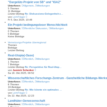
e
"Dargelütz-Projekt von SB" und "IGAZ"
s
Unterforen:
Allgemein
,
Mitteilungen
t
5
Themen
e
11
Beiträge
r
Letzter Beitrag
Re: Diskussions-Gelegenheit z…
B
N
von
LichtTräger
e
e
Fr 5. Dez 2025, 10:46
i
u
t
e
Ein Projekt bedingungsloser Menschlichkeit
r
s
a
Unterforen:
Öffentliche Diskussion
,
MItteilungen
t
g
0
Themen
e
0
Beiträge
r
Keine Beiträge
B
e
Vernetzungs-Projekte überregional
i
Themen
t
Beiträge
r
Letzter Beitrag
a
g
Real-Utopia(-Oase)
Unterforen:
Öffentlich
,
Mitteilungen
1
Themen
7
Beiträge
Letzter Beitrag
Re: Perspektive für Real-Utop…
N
von
Jannick Schenker
e
Sa 18. Okt 2025, 09:52
u
e
Wissenschaftliches Forschungs-Zentrum - Ganzheitliche Bildungs-Werkstat
s
Unterforen:
Öffentlich
,
Mitteilungen
t
8
Themen
e
19
Beiträge
r
Letzter Beitrag
Re: Wie könnte ein optimales …
B
N
von
LichtTräger
e
e
Do 22. Mai 2025, 12:23
i
u
t
e
Landhüter-Genossenschaft
r
s
a
Unterforen:
Öffentlich
,
Mitteilungen
t
g