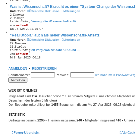
Letzter Beitrag
r
a
Was ist Wissenschaft? Braucht es einen "System-Change der Wissensc
g
Unterforen:
Öffentliche Diskussion
,
Mitteilungen
2
Themen
2
Beiträge
Letzter Beitrag
Versagt die Wissenschaft anlä…
N
von
oeff oeff
e
Do 27. Mai 2021, 01:07
u
e
"Real Utopia" auch als neuer Wissenschafts-Ansatz
s
Unterforen:
Öffentliche Diskussion
,
Mitteilungen
t
29
Themen
e
31
Beiträge
r
Letzter Beitrag
20 Vergleich zwischen RU und …
B
N
von
oeff oeff
e
e
Mi 8. Jan 2025, 00:18
i
u
t
e
r
s
a
ANMELDEN
•
REGISTRIEREN
t
g
e
Benutzername:
Passwort:
Ich habe mein Passwort ver
r
B
e
i
t
WER IST ONLINE?
r
Insgesamt sind
a
114
Besucher online :: 1 sichtbares Mitglied, 0 unsichtbare Mitglieder 
g
Besuchern der letzten 5 Minuten)
Der Besucherrekord liegt bei
1455
Besuchern, die am Mo 27. Apr 2026, 06:23 gleichzeit
STATISTIK
Beiträge insgesamt
2295
• Themen insgesamt
246
• Mitglieder insgesamt
410
• Unser 
Foren-Übersicht
Alle Coo