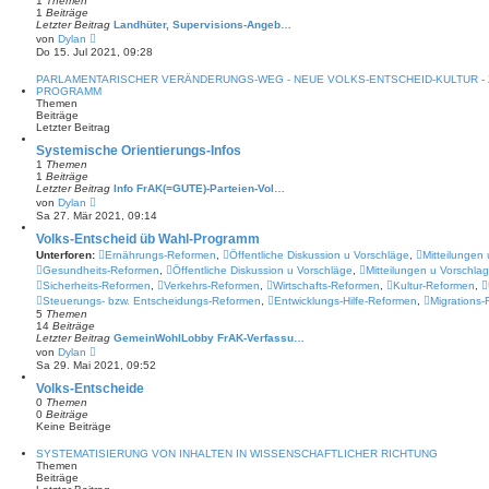
1
Themen
e
1
Beiträge
r
Letzter Beitrag
Landhüter, Supervisions-Angeb…
B
N
von
Dylan
e
e
Do 15. Jul 2021, 09:28
i
u
t
e
r
PARLAMENTARISCHER VERÄNDERUNGS-WEG - NEUE VOLKS-ENTSCHEID-KULTUR -
s
a
PROGRAMM
t
g
Themen
e
Beiträge
r
Letzter Beitrag
B
e
Systemische Orientierungs-Infos
i
1
Themen
t
1
Beiträge
r
Letzter Beitrag
Info FrAK(=GUTE)-Parteien-Vol…
a
N
von
Dylan
g
e
Sa 27. Mär 2021, 09:14
u
e
Volks-Entscheid üb Wahl-Programm
s
Unterforen:
Ernährungs-Reformen
,
Öffentliche Diskussion u Vorschläge
,
Mitteilungen
t
Gesundheits-Reformen
,
Öffentliche Diskussion u Vorschläge
,
Mitteilungen u Vorschla
e
r
Sicherheits-Reformen
,
Verkehrs-Reformen
,
Wirtschafts-Reformen
,
Kultur-Reformen
,
B
Steuerungs- bzw. Entscheidungs-Reformen
,
Entwicklungs-Hilfe-Reformen
,
Migrations
e
5
Themen
i
14
Beiträge
t
Letzter Beitrag
GemeinWohlLobby FrAK-Verfassu…
r
N
von
Dylan
a
e
Sa 29. Mai 2021, 09:52
g
u
e
Volks-Entscheide
s
0
Themen
t
0
Beiträge
e
Keine Beiträge
r
B
SYSTEMATISIERUNG VON INHALTEN IN WISSENSCHAFTLICHER RICHTUNG
e
Themen
i
Beiträge
t