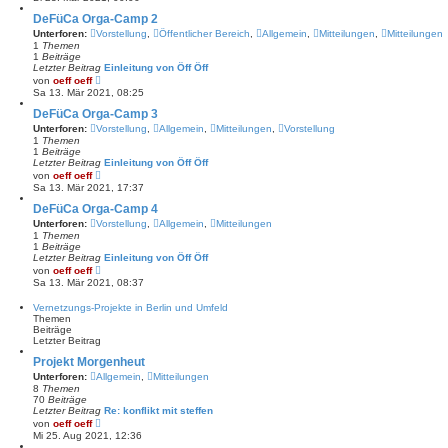
u
t
e
DeFüCa Orga-Camp 2
r
s
a
Unterforen:
Vorstellung
,
Öffentlicher Bereich
,
Allgemein
,
Mitteilungen
,
Mitteilungen
t
g
1
Themen
e
1
Beiträge
r
Letzter Beitrag
Einleitung von Öff Öff
B
N
von
oeff oeff
e
e
Sa 13. Mär 2021, 08:25
i
u
t
e
DeFüCa Orga-Camp 3
r
s
a
Unterforen:
Vorstellung
,
Allgemein
,
Mitteilungen
,
Vorstellung
t
g
1
Themen
e
1
Beiträge
r
Letzter Beitrag
Einleitung von Öff Öff
B
N
von
oeff oeff
e
e
Sa 13. Mär 2021, 17:37
i
u
t
e
DeFüCa Orga-Camp 4
r
s
a
Unterforen:
Vorstellung
,
Allgemein
,
Mitteilungen
t
g
1
Themen
e
1
Beiträge
r
Letzter Beitrag
Einleitung von Öff Öff
B
N
von
oeff oeff
e
e
Sa 13. Mär 2021, 08:37
i
u
t
e
r
Vernetzungs-Projekte in Berlin und Umfeld
s
a
Themen
t
g
Beiträge
e
Letzter Beitrag
r
B
Projekt Morgenheut
e
Unterforen:
Allgemein
,
Mitteilungen
i
8
Themen
t
70
Beiträge
r
Letzter Beitrag
a
Re: konflikt mit steffen
N
g
von
oeff oeff
e
Mi 25. Aug 2021, 12:36
u