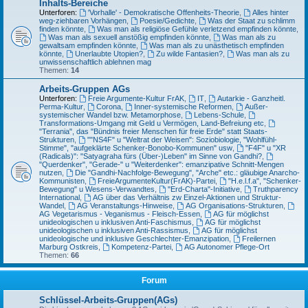
Inhalts-Bereiche
Unterforen:
'Vorhalle' - Demokratische Offenheits-Theorie
,
Alles hinter
weg-ziehbaren Vorhängen
,
Poesie/Gedichte
,
Was der Staat zu schlimm
finden könnte
,
Was man als religiöse Gefühle verletzend empfinden könnte
,
Was man als sexuell anstößig empfinden könnte
,
Was man als zu
gewaltsam empfinden könnte
,
Was man als zu unästhetisch empfinden
könnte
,
Unerlaubte Utopien?
,
Zu wilde Fantasien?
,
Was man als zu
unwissenschaftlich ablehnen mag
Themen:
14
Arbeits-Gruppen AGs
Unterforen:
Freie Argumente-Kultur FrAK
,
IT
,
Autarkie - Ganzheitl.
Perma-Kultur
,
Corona
,
Inner-systemische Reformen
,
Außer-
systemischer Wandel bzw. Metamorphose
,
Lebens-Schule
,
Transformations-Umgang mit Geld u Vermögen, Land-Befreiung etc
,
"Terrania", das "Bündnis freier Menschen für freie Erde" statt Staats-
Strukturen
,
""NS4F" u "Weltrat der Weisen": Soziobiologie, "Wohlfühl-
Stimme", "aufgeklärte Schenker-Bonobo-Kommunen" usw
,
"F4F" u "XR
(Radicals)": "Satyagraha fürs (Über-)Leben" im Sinne von Gandhi?
,
"Querdenker", "Gerade-" u "Weiterdenker": emanzipative Schnitt-Mengen
nutzen
,
Die "Gandhi-Nachfolge-Bewegung", "Arche" etc.: gläubige Anarcho-
Kommunisten
,
FreieArgumenteKultur(FrAK)-Partei
,
"H.e.l.f.a", "Schenker-
Bewegung" u Wesens-Verwandtes
,
"Erd-Charta"-Initiative
,
Truthparency
International
,
AG über das Verhältnis zw Einzel-Aktionen und Struktur-
Wandel
,
AG Veranstaltungs-Hinweise
,
AG Organisations-Strukturen
,
AG Vegetarismus - Veganismus - Fleisch-Essen
,
AG für möglichst
unideologischen u inklusiven Anti-Faschismus
,
AG für möglichst
unideologischen u inklusiven Anti-Rassismus
,
AG für möglichst
unideologische und inklusive Geschlechter-Emanzipation
,
Freilernen
Marburg Ostkreis
,
Kompetenz-Partei
,
AG Autonomer Pflege-Ort
Themen:
66
Forum
Schlüssel-Arbeits-Gruppen(AGs)