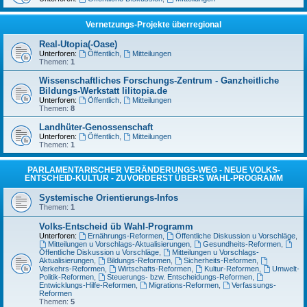
Vernetzungs-Projekte überregional
Real-Utopia(-Oase)
Unterforen:
Öffentlich
,
Mitteilungen
Themen:
1
Wissenschaftliches Forschungs-Zentrum - Ganzheitliche
Bildungs-Werkstatt lilitopia.de
Unterforen:
Öffentlich
,
Mitteilungen
Themen:
8
Landhüter-Genossenschaft
Unterforen:
Öffentlich
,
Mitteilungen
Themen:
1
PARLAMENTARISCHER VERÄNDERUNGS-WEG - NEUE VOLKS-
ENTSCHEID-KULTUR - ZUVORDERST ÜBERS WAHL-PROGRAMM
Systemische Orientierungs-Infos
Themen:
1
Volks-Entscheid üb Wahl-Programm
Unterforen:
Ernährungs-Reformen
,
Öffentliche Diskussion u Vorschläge
,
Mitteilungen u Vorschlags-Aktualisierungen
,
Gesundheits-Reformen
,
Öffentliche Diskussion u Vorschläge
,
Mitteilungen u Vorschlags-
Aktualisierungen
,
Bildungs-Reformen
,
Sicherheits-Reformen
,
Verkehrs-Reformen
,
Wirtschafts-Reformen
,
Kultur-Reformen
,
Umwelt-
Politik-Reformen
,
Steuerungs- bzw. Entscheidungs-Reformen
,
Entwicklungs-Hilfe-Reformen
,
Migrations-Reformen
,
Verfassungs-
Reformen
Themen:
5