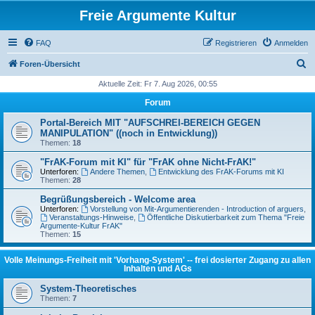
Freie Argumente Kultur
FAQ
Registrieren
Anmelden
S
Foren-Übersicht
u
Aktuelle Zeit: Fr 7. Aug 2026, 00:55
c
Forum
h
Portal-Bereich MIT "AUFSCHREI-BEREICH GEGEN
e
MANIPULATION" ((noch in Entwicklung))
Themen:
18
"FrAK-Forum mit KI" für "FrAK ohne Nicht-FrAK!"
Unterforen:
Andere Themen
,
Entwicklung des FrAK-Forums mit KI
Themen:
28
Begrüßungsbereich - Welcome area
Unterforen:
Vorstellung von Mit-Argumentierenden - Introduction of arguers
,
Veranstaltungs-Hinweise
,
Öffentliche Diskutierbarkeit zum Thema "Freie
Argumente-Kultur FrAK"
Themen:
15
Volle Meinungs-Freiheit mit 'Vorhang-System' -- frei dosierter Zugang zu allen
Inhalten und AGs
System-Theoretisches
Themen:
7