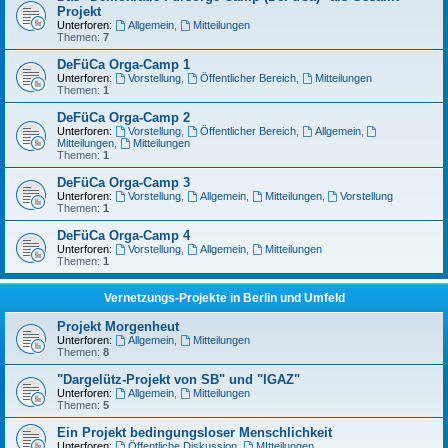
Projekt
Unterforen:
Allgemein
,
Mitteilungen
Themen:
7
DeFüCa Orga-Camp 1
Unterforen:
Vorstellung
,
Öffentlicher Bereich
,
Mitteilungen
Themen:
1
DeFüCa Orga-Camp 2
Unterforen:
Vorstellung
,
Öffentlicher Bereich
,
Allgemein
,
Mitteilungen
,
Mitteilungen
Themen:
1
DeFüCa Orga-Camp 3
Unterforen:
Vorstellung
,
Allgemein
,
Mitteilungen
,
Vorstellung
Themen:
1
DeFüCa Orga-Camp 4
Unterforen:
Vorstellung
,
Allgemein
,
Mitteilungen
Themen:
1
Vernetzungs-Projekte in Berlin und Umfeld
Projekt Morgenheut
Unterforen:
Allgemein
,
Mitteilungen
Themen:
8
"Dargelütz-Projekt von SB" und "IGAZ"
Unterforen:
Allgemein
,
Mitteilungen
Themen:
5
Ein Projekt bedingungsloser Menschlichkeit
Unterforen:
Öffentliche Diskussion
,
MItteilungen