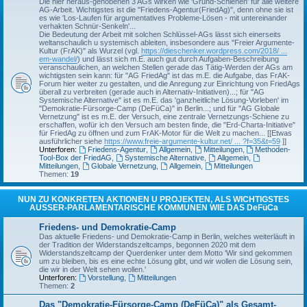
Die hier heraus-gehobenen 3 AGs wirken wie 'Grund-Schienen' für alle weitere
AG-Arbeit. Wichtigstes ist die "Friedens-Agentur(FriedAg)", denn ohne sie ist
es wie 'Los-Laufen für argumentatives Probleme-Lösen - mit untereinander
verhakten Schnür-Senkeln'...
Die Bedeutung der Arbeit mit solchen Schlüssel-AGs lässt sich einerseits
weltanschaulich u systemisch ableiten, insbesondere aus "Freier Argumente-
Kultur (FrAK)" als Wurzel (vgl.
https://dieschenker.wordpress.com/2018/ ...
em-wandel/
) und lässt sich m.E. auch gut durch Aufgaben-Beschreibung
veranschaulichen, an welchen Stellen gerade das Tätig-Werden der AGs am
wichtigsten sein kann: für "AG FriedAg" ist das m.E. die Aufgabe, das FrAK-
Forum hier weiter zu gestalten, und die Anregung zur Einrichtung von FriedAgs
überall zu verbreiten (gerade auch in Alternativ-Initiativen)...; für "AG
Systemische Alternative" ist es m.E. das 'ganzheitliche Lösung-Vorleben' im
"Demokratie-Fürsorge-Camp (DeFüCa)" in Berlin...; und für "AG Globale
Vernetzung" ist es m.E. der Versuch, eine zentrale Vernetzungs-Schiene zu
erschaffen, wofür ich den Versuch am besten finde, die "Erd-Charta-Initiative"
für FriedAg zu öffnen und zum FrAK-Motor für die Welt zu machen... [[Etwas
ausführlicher siehe
https://www.freie-argumente-kultur.net/ ... ?f=35&t=59
]]
Unterforen:
Friedens-Agentur
,
Allgemein
,
Mitteilungen
,
Methoden-
Tool-Box der FriedAG
,
Systemische Alternative
,
Allgemein
,
Mitteilungen
,
Globale Vernetzung
,
Allgemein
,
Mitteilungen
Themen:
19
NUN ZU KONKRETEN AKTIONEN U PROJEKTEN, ALS WICHTIGSTES
AUSSER-PARLAMENTARISCHE KOMMUNEN WIE DAS DeFüCa
Friedens- und Demokratie-Camp
Das aktuelle Friedens- und Demokratie-Camp in Berlin, welches weiterläuft in
der Tradition der Widerstandszeltcamps, begonnen 2020 mit dem
Widerstandszeltcamp der Querdenker unter dem Motto 'Wir sind gekommen
um zu bleiben, bis es eine echte Lösung gibt, und wir wollen die Lösung sein,
die wir in der Welt sehen wollen.'
Unterforen:
Vorstellung
,
Mitteilungen
Themen:
2
Das "Demokratie-Fürsorge-Camp (DeFüCa)" als Gesamt-