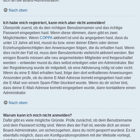
dich an die Board-Administration.
Nach oben
Ich habe mich registriert, kann mich aber nicht anmelden!
Überprüfe zuerst, ob du den richtigen Benutzernamen und das richtige
Passwort eingegeben hast. Wenn diese stimmen, dann gibt es zwei
Möglichkeiten. Wenn
COPPA
aktiviert ist und du angegeben hast, dass du
unter 13 Jahre alt bist, musst du bzw. einer deiner Eltern oder deiner
Erziehungsberechtigten den Anweisungen folgen, die du erhalten hast. Wenn
dies nicht der Fall ist, muss dein Benutzerkonto vielleicht aktiviert werden. Bei
einigen Boards müssen alle neu angemeldeten Mitglieder erst freigeschaltet
werden – entweder musst du dies selbst erledigen oder ein Administrator. Bei
der Registrierung wurde dir mitgeteilt, ob eine Aktivierung nötig ist oder nicht.
Wenn du eine E-Mail erhalten hast, folge den dort enthaltenen Anweisungen.
Ansonsten prüfe, ob du deine E-Mail-Adresse korrekt eingegeben hast oder
die E-Mail von einem Spam-Filter blockiert wurde. Wenn du dir sicher bist,
dass deine E-Mail-Adresse korrekt eingegeben wurde, dann kontaktiere einen
Administrator.
Nach oben
Warum kann ich mich nicht anmelden?
Dafür gibt es viele mögliche Gründe. Prüfe zunächst, ob dein Benutzername
und dein Passwort richtig sind. Wenn dies der Fall ist, wende dich an einen
Board-Administrator, um sicherzugehen, dass du nicht gesperrt wurdest. Es ist
ebenfalls möglich, dass ein Konfigurationsproblem mit der Website vorliegt,