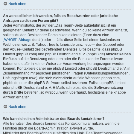
Nach oben
An wen soll ich mich wenden, falls es Beschwerden oder juristische
Anfragen zu diesem Forum gibt?
Jeder Administrator, der auf der „Das Team“-Seite aufgeführt ist, ist ein
geeigneter Kontakt für deine Beschwerde. Wenn du so keine Antwort erhältst,
solltest du den Besitzer der Domain kontaktieren (führe dazu eine
„WHOIS“-Abfrage
durch) oder — falls diese Seite bei einem kostenlosen
Webhoster wie z. B. Yahoo!, free.fr, funpic.de usw. liegt — den Support oder
den Abuse-Kontakt des betreffenden Dienstes. Bitte beachte, dass phpBB
Limited (phpBB.com) und phpBB Deutschland e. V. (phpBB.de)
absolut keinen
Einfluss
auf die Benutzung oder den oder die Benutzer der Forensoftware
haben und dafür in keiner Weise zur Verantwortung herangezogen werden
können. Kontaktiere daher nie phpBB Limited oder phpBB Deutschland e. V. in
Zusammenhang mit jeglichen juristischen Fragen (Unterlassungserklärungen,
Haftungsfragen usw.), die
sich nicht direkt
auf die Websiten phpbb.com,
phpbb.de oder die phpBB-Software selbst beziehen. Falls du phpBB Limited
oder phpBB Deutschland e. V. E-Mails schreibst, die die
Softwarenutzung
durch Dritte
betreffen, so wirst du, wenn überhaupt, höchstens eine knappe
Antwort erhalten.
Nach oben
Wie kann ich einen Administrator des Boards kontaktieren?
Alle Benutzer des Boards können das Kontaktformular nutzen, wenn die
Funktion durch die Board-Administration aktiviert wurde.
Mitglieder des Boards können zusätzlich den Link „Das Team“ verwenden.