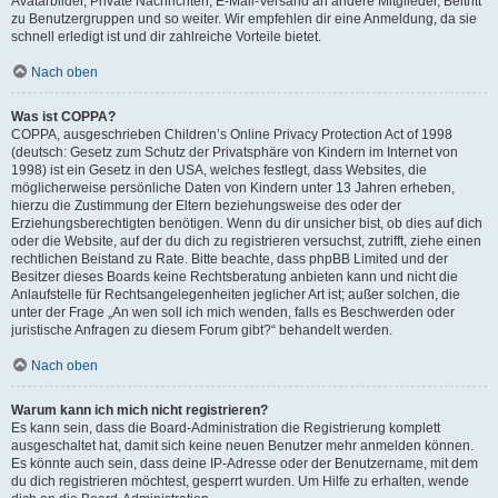
Avatarbilder, Private Nachrichten, E-Mail-Versand an andere Mitglieder, Beitritt
zu Benutzergruppen und so weiter. Wir empfehlen dir eine Anmeldung, da sie
schnell erledigt ist und dir zahlreiche Vorteile bietet.
Nach oben
Was ist COPPA?
COPPA, ausgeschrieben Children’s Online Privacy Protection Act of 1998
(deutsch: Gesetz zum Schutz der Privatsphäre von Kindern im Internet von
1998) ist ein Gesetz in den USA, welches festlegt, dass Websites, die
möglicherweise persönliche Daten von Kindern unter 13 Jahren erheben,
hierzu die Zustimmung der Eltern beziehungsweise des oder der
Erziehungsberechtigten benötigen. Wenn du dir unsicher bist, ob dies auf dich
oder die Website, auf der du dich zu registrieren versuchst, zutrifft, ziehe einen
rechtlichen Beistand zu Rate. Bitte beachte, dass phpBB Limited und der
Besitzer dieses Boards keine Rechtsberatung anbieten kann und nicht die
Anlaufstelle für Rechtsangelegenheiten jeglicher Art ist; außer solchen, die
unter der Frage „An wen soll ich mich wenden, falls es Beschwerden oder
juristische Anfragen zu diesem Forum gibt?“ behandelt werden.
Nach oben
Warum kann ich mich nicht registrieren?
Es kann sein, dass die Board-Administration die Registrierung komplett
ausgeschaltet hat, damit sich keine neuen Benutzer mehr anmelden können.
Es könnte auch sein, dass deine IP-Adresse oder der Benutzername, mit dem
du dich registrieren möchtest, gesperrt wurden. Um Hilfe zu erhalten, wende