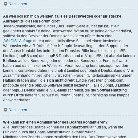
Nach oben
An wen soll ich mich wenden, falls es Beschwerden oder juristische
Anfragen zu diesem Forum gibt?
Jeder Administrator, der auf der „Das Team“-Seite aufgeführt ist, ist ein
geeigneter Kontakt für deine Beschwerde. Wenn du so keine Antwort erhältst,
solltest du den Besitzer der Domain kontaktieren (führe dazu eine
„WHOIS“-Abfrage
durch) oder — falls diese Seite bei einem kostenlosen
Webhoster wie z. B. Yahoo!, free.fr, funpic.de usw. liegt — den Support oder
den Abuse-Kontakt des betreffenden Dienstes. Bitte beachte, dass phpBB
Limited (phpBB.com) und phpBB Deutschland e. V. (phpBB.de)
absolut keinen
Einfluss
auf die Benutzung oder den oder die Benutzer der Forensoftware
haben und dafür in keiner Weise zur Verantwortung herangezogen werden
können. Kontaktiere daher nie phpBB Limited oder phpBB Deutschland e. V. in
Zusammenhang mit jeglichen juristischen Fragen (Unterlassungserklärungen,
Haftungsfragen usw.), die
sich nicht direkt
auf die Websiten phpbb.com,
phpbb.de oder die phpBB-Software selbst beziehen. Falls du phpBB Limited
oder phpBB Deutschland e. V. E-Mails schreibst, die die
Softwarenutzung
durch Dritte
betreffen, so wirst du, wenn überhaupt, höchstens eine knappe
Antwort erhalten.
Nach oben
Wie kann ich einen Administrator des Boards kontaktieren?
Alle Benutzer des Boards können das Kontaktformular nutzen, wenn die
Funktion durch die Board-Administration aktiviert wurde.
Mitglieder des Boards können zusätzlich den Link „Das Team“ verwenden.