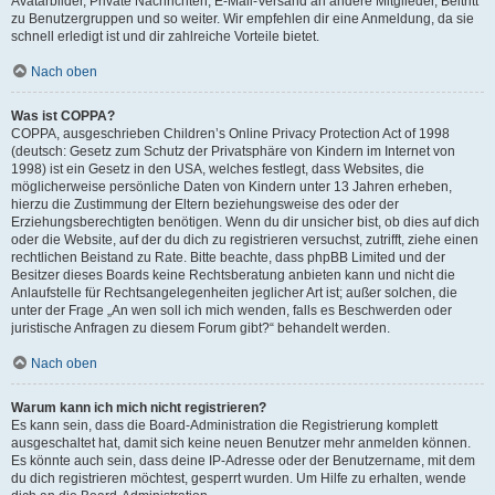
Avatarbilder, Private Nachrichten, E-Mail-Versand an andere Mitglieder, Beitritt
zu Benutzergruppen und so weiter. Wir empfehlen dir eine Anmeldung, da sie
schnell erledigt ist und dir zahlreiche Vorteile bietet.
Nach oben
Was ist COPPA?
COPPA, ausgeschrieben Children’s Online Privacy Protection Act of 1998
(deutsch: Gesetz zum Schutz der Privatsphäre von Kindern im Internet von
1998) ist ein Gesetz in den USA, welches festlegt, dass Websites, die
möglicherweise persönliche Daten von Kindern unter 13 Jahren erheben,
hierzu die Zustimmung der Eltern beziehungsweise des oder der
Erziehungsberechtigten benötigen. Wenn du dir unsicher bist, ob dies auf dich
oder die Website, auf der du dich zu registrieren versuchst, zutrifft, ziehe einen
rechtlichen Beistand zu Rate. Bitte beachte, dass phpBB Limited und der
Besitzer dieses Boards keine Rechtsberatung anbieten kann und nicht die
Anlaufstelle für Rechtsangelegenheiten jeglicher Art ist; außer solchen, die
unter der Frage „An wen soll ich mich wenden, falls es Beschwerden oder
juristische Anfragen zu diesem Forum gibt?“ behandelt werden.
Nach oben
Warum kann ich mich nicht registrieren?
Es kann sein, dass die Board-Administration die Registrierung komplett
ausgeschaltet hat, damit sich keine neuen Benutzer mehr anmelden können.
Es könnte auch sein, dass deine IP-Adresse oder der Benutzername, mit dem
du dich registrieren möchtest, gesperrt wurden. Um Hilfe zu erhalten, wende