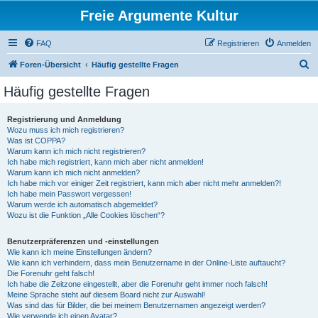
Freie Argumente Kultur
FAQ
Registrieren
Anmelden
S
Foren-Übersicht
Häufig gestellte Fragen
u
Häufig gestellte Fragen
c
h
Registrierung und Anmeldung
Wozu muss ich mich registrieren?
e
Was ist COPPA?
Warum kann ich mich nicht registrieren?
Ich habe mich registriert, kann mich aber nicht anmelden!
Warum kann ich mich nicht anmelden?
Ich habe mich vor einiger Zeit registriert, kann mich aber nicht mehr anmelden?!
Ich habe mein Passwort vergessen!
Warum werde ich automatisch abgemeldet?
Wozu ist die Funktion „Alle Cookies löschen“?
Benutzerpräferenzen und -einstellungen
Wie kann ich meine Einstellungen ändern?
Wie kann ich verhindern, dass mein Benutzername in der Online-Liste auftaucht?
Die Forenuhr geht falsch!
Ich habe die Zeitzone eingestellt, aber die Forenuhr geht immer noch falsch!
Meine Sprache steht auf diesem Board nicht zur Auswahl!
Was sind das für Bilder, die bei meinem Benutzernamen angezeigt werden?
Wie verwende ich einen Avatar?