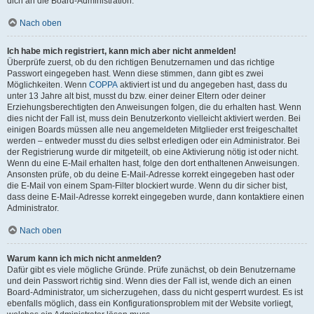
dich an die Board-Administration.
Nach oben
Ich habe mich registriert, kann mich aber nicht anmelden!
Überprüfe zuerst, ob du den richtigen Benutzernamen und das richtige
Passwort eingegeben hast. Wenn diese stimmen, dann gibt es zwei
Möglichkeiten. Wenn
COPPA
aktiviert ist und du angegeben hast, dass du
unter 13 Jahre alt bist, musst du bzw. einer deiner Eltern oder deiner
Erziehungsberechtigten den Anweisungen folgen, die du erhalten hast. Wenn
dies nicht der Fall ist, muss dein Benutzerkonto vielleicht aktiviert werden. Bei
einigen Boards müssen alle neu angemeldeten Mitglieder erst freigeschaltet
werden – entweder musst du dies selbst erledigen oder ein Administrator. Bei
der Registrierung wurde dir mitgeteilt, ob eine Aktivierung nötig ist oder nicht.
Wenn du eine E-Mail erhalten hast, folge den dort enthaltenen Anweisungen.
Ansonsten prüfe, ob du deine E-Mail-Adresse korrekt eingegeben hast oder
die E-Mail von einem Spam-Filter blockiert wurde. Wenn du dir sicher bist,
dass deine E-Mail-Adresse korrekt eingegeben wurde, dann kontaktiere einen
Administrator.
Nach oben
Warum kann ich mich nicht anmelden?
Dafür gibt es viele mögliche Gründe. Prüfe zunächst, ob dein Benutzername
und dein Passwort richtig sind. Wenn dies der Fall ist, wende dich an einen
Board-Administrator, um sicherzugehen, dass du nicht gesperrt wurdest. Es ist
ebenfalls möglich, dass ein Konfigurationsproblem mit der Website vorliegt,