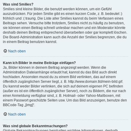
Was sind Smilies?
Smilies sind kleine Bilder, die benutzt werden können, um ein Gefühl
auszudrücken. Für jeden Smilie gibt es einen kurzen Code, z. B. bedeutet :)
fröhlich und :( traurig. Die Liste aller Smilies kannst du beim Verfassen eines
Beitrags sehen. Versuche bitte trotzdem, Smilies nicht zu häufig zu benutzen,
sie können einen Beitrag schnell unlesbar machen und ein Moderator könnte
deshalb deinen Beitrag entsprechend überarbeiten oder gar komplett löschen.
Die Board-Administration kann auch die Anzahl der Smilies begrenzen, die du
in einem Beitrag benutzen kannst.
Nach oben
Kann ich Bilder in meine Beiträge einfügen?
Ja, Bilder können in deinem Beitrag angezeigt werden. Wenn die
Administration Dateianhänge erlaubt hat, kannst du das Bild auch direkt
hochladen. Ansonsten musst du zu einem Bild verlinken, das auf einem
öffentlich zugänglichen Server liegt, z. B. http://www.domain.tld/mein-bild.gif.
Du kannst weder Bilder verlinken, die sich auf deinem eigenen PC befinden
(außer es ist ein öffentlich zugänglicher Server), noch zu Bildern, die nur nach
einer Anmeldung verfügbar sind, z. B. Hotmail- oder Yahoo-Mailboxen, mit
einem Passwort geschützte Seiten usw. Um das Bild anzuzeigen, benutze den
BBCode-Tag „[img]“.
Nach oben
Was sind globale Bekanntmachungen?
Globale Bekanntmachungen beinhalten wichtige Informationen, deshalb