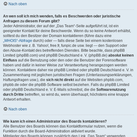
Nach oben
An wen soll ich mich wenden, falls es Beschwerden oder juristische
Anfragen zu diesem Forum gibt?
Jeder Administrator, der auf der „Das Team“-Seite aufgeführt ist, ist ein
geeigneter Kontakt für deine Beschwerde. Wenn du so keine Antwort erhältst,
solltest du den Besitzer der Domain kontaktieren (führe dazu eine
„WHOIS“-Abfrage
durch) oder — falls diese Seite bei einem kostenlosen
Webhoster wie z. B. Yahoo!, free.fr, funpic.de usw. liegt — den Support oder
den Abuse-Kontakt des betreffenden Dienstes. Bitte beachte, dass phpBB
Limited (phpBB.com) und phpBB Deutschland e. V. (phpBB.de)
absolut keinen
Einfluss
auf die Benutzung oder den oder die Benutzer der Forensoftware
haben und dafür in keiner Weise zur Verantwortung herangezogen werden
können. Kontaktiere daher nie phpBB Limited oder phpBB Deutschland e. V. in
Zusammenhang mit jeglichen juristischen Fragen (Unterlassungserklärungen,
Haftungsfragen usw.), die
sich nicht direkt
auf die Websiten phpbb.com,
phpbb.de oder die phpBB-Software selbst beziehen. Falls du phpBB Limited
oder phpBB Deutschland e. V. E-Mails schreibst, die die
Softwarenutzung
durch Dritte
betreffen, so wirst du, wenn überhaupt, höchstens eine knappe
Antwort erhalten.
Nach oben
Wie kann ich einen Administrator des Boards kontaktieren?
Alle Benutzer des Boards können das Kontaktformular nutzen, wenn die
Funktion durch die Board-Administration aktiviert wurde.
Mitglieder des Boards können zusätzlich den Link „Das Team“ verwenden.