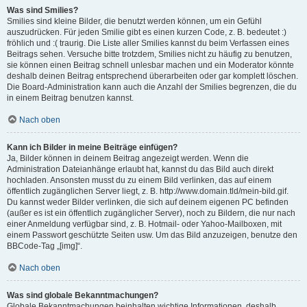
Was sind Smilies?
Smilies sind kleine Bilder, die benutzt werden können, um ein Gefühl
auszudrücken. Für jeden Smilie gibt es einen kurzen Code, z. B. bedeutet :)
fröhlich und :( traurig. Die Liste aller Smilies kannst du beim Verfassen eines
Beitrags sehen. Versuche bitte trotzdem, Smilies nicht zu häufig zu benutzen,
sie können einen Beitrag schnell unlesbar machen und ein Moderator könnte
deshalb deinen Beitrag entsprechend überarbeiten oder gar komplett löschen.
Die Board-Administration kann auch die Anzahl der Smilies begrenzen, die du
in einem Beitrag benutzen kannst.
Nach oben
Kann ich Bilder in meine Beiträge einfügen?
Ja, Bilder können in deinem Beitrag angezeigt werden. Wenn die
Administration Dateianhänge erlaubt hat, kannst du das Bild auch direkt
hochladen. Ansonsten musst du zu einem Bild verlinken, das auf einem
öffentlich zugänglichen Server liegt, z. B. http://www.domain.tld/mein-bild.gif.
Du kannst weder Bilder verlinken, die sich auf deinem eigenen PC befinden
(außer es ist ein öffentlich zugänglicher Server), noch zu Bildern, die nur nach
einer Anmeldung verfügbar sind, z. B. Hotmail- oder Yahoo-Mailboxen, mit
einem Passwort geschützte Seiten usw. Um das Bild anzuzeigen, benutze den
BBCode-Tag „[img]“.
Nach oben
Was sind globale Bekanntmachungen?
Globale Bekanntmachungen beinhalten wichtige Informationen, deshalb