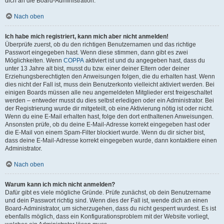
dich an die Board-Administration.
Nach oben
Ich habe mich registriert, kann mich aber nicht anmelden!
Überprüfe zuerst, ob du den richtigen Benutzernamen und das richtige
Passwort eingegeben hast. Wenn diese stimmen, dann gibt es zwei
Möglichkeiten. Wenn
COPPA
aktiviert ist und du angegeben hast, dass du
unter 13 Jahre alt bist, musst du bzw. einer deiner Eltern oder deiner
Erziehungsberechtigten den Anweisungen folgen, die du erhalten hast. Wenn
dies nicht der Fall ist, muss dein Benutzerkonto vielleicht aktiviert werden. Bei
einigen Boards müssen alle neu angemeldeten Mitglieder erst freigeschaltet
werden – entweder musst du dies selbst erledigen oder ein Administrator. Bei
der Registrierung wurde dir mitgeteilt, ob eine Aktivierung nötig ist oder nicht.
Wenn du eine E-Mail erhalten hast, folge den dort enthaltenen Anweisungen.
Ansonsten prüfe, ob du deine E-Mail-Adresse korrekt eingegeben hast oder
die E-Mail von einem Spam-Filter blockiert wurde. Wenn du dir sicher bist,
dass deine E-Mail-Adresse korrekt eingegeben wurde, dann kontaktiere einen
Administrator.
Nach oben
Warum kann ich mich nicht anmelden?
Dafür gibt es viele mögliche Gründe. Prüfe zunächst, ob dein Benutzername
und dein Passwort richtig sind. Wenn dies der Fall ist, wende dich an einen
Board-Administrator, um sicherzugehen, dass du nicht gesperrt wurdest. Es ist
ebenfalls möglich, dass ein Konfigurationsproblem mit der Website vorliegt,