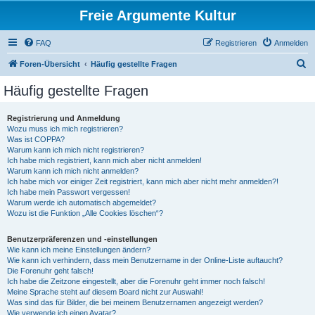
Freie Argumente Kultur
FAQ
Registrieren
Anmelden
S
Foren-Übersicht
Häufig gestellte Fragen
u
Häufig gestellte Fragen
c
h
Registrierung und Anmeldung
Wozu muss ich mich registrieren?
e
Was ist COPPA?
Warum kann ich mich nicht registrieren?
Ich habe mich registriert, kann mich aber nicht anmelden!
Warum kann ich mich nicht anmelden?
Ich habe mich vor einiger Zeit registriert, kann mich aber nicht mehr anmelden?!
Ich habe mein Passwort vergessen!
Warum werde ich automatisch abgemeldet?
Wozu ist die Funktion „Alle Cookies löschen“?
Benutzerpräferenzen und -einstellungen
Wie kann ich meine Einstellungen ändern?
Wie kann ich verhindern, dass mein Benutzername in der Online-Liste auftaucht?
Die Forenuhr geht falsch!
Ich habe die Zeitzone eingestellt, aber die Forenuhr geht immer noch falsch!
Meine Sprache steht auf diesem Board nicht zur Auswahl!
Was sind das für Bilder, die bei meinem Benutzernamen angezeigt werden?
Wie verwende ich einen Avatar?