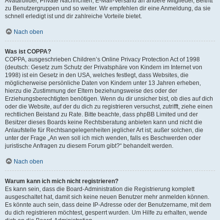
Avatarbilder, Private Nachrichten, E-Mail-Versand an andere Mitglieder, Beitritt
zu Benutzergruppen und so weiter. Wir empfehlen dir eine Anmeldung, da sie
schnell erledigt ist und dir zahlreiche Vorteile bietet.
Nach oben
Was ist COPPA?
COPPA, ausgeschrieben Children’s Online Privacy Protection Act of 1998
(deutsch: Gesetz zum Schutz der Privatsphäre von Kindern im Internet von
1998) ist ein Gesetz in den USA, welches festlegt, dass Websites, die
möglicherweise persönliche Daten von Kindern unter 13 Jahren erheben,
hierzu die Zustimmung der Eltern beziehungsweise des oder der
Erziehungsberechtigten benötigen. Wenn du dir unsicher bist, ob dies auf dich
oder die Website, auf der du dich zu registrieren versuchst, zutrifft, ziehe einen
rechtlichen Beistand zu Rate. Bitte beachte, dass phpBB Limited und der
Besitzer dieses Boards keine Rechtsberatung anbieten kann und nicht die
Anlaufstelle für Rechtsangelegenheiten jeglicher Art ist; außer solchen, die
unter der Frage „An wen soll ich mich wenden, falls es Beschwerden oder
juristische Anfragen zu diesem Forum gibt?“ behandelt werden.
Nach oben
Warum kann ich mich nicht registrieren?
Es kann sein, dass die Board-Administration die Registrierung komplett
ausgeschaltet hat, damit sich keine neuen Benutzer mehr anmelden können.
Es könnte auch sein, dass deine IP-Adresse oder der Benutzername, mit dem
du dich registrieren möchtest, gesperrt wurden. Um Hilfe zu erhalten, wende