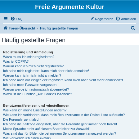
Freie Argumente Kultur
FAQ
Registrieren
Anmelden
S
Foren-Übersicht
Häufig gestellte Fragen
u
Häufig gestellte Fragen
c
h
Registrierung und Anmeldung
Wozu muss ich mich registrieren?
e
Was ist COPPA?
Warum kann ich mich nicht registrieren?
Ich habe mich registriert, kann mich aber nicht anmelden!
Warum kann ich mich nicht anmelden?
Ich habe mich vor einiger Zeit registriert, kann mich aber nicht mehr anmelden?!
Ich habe mein Passwort vergessen!
Warum werde ich automatisch abgemeldet?
Wozu ist die Funktion „Alle Cookies löschen“?
Benutzerpräferenzen und -einstellungen
Wie kann ich meine Einstellungen ändern?
Wie kann ich verhindern, dass mein Benutzername in der Online-Liste auftaucht?
Die Forenuhr geht falsch!
Ich habe die Zeitzone eingestellt, aber die Forenuhr geht immer noch falsch!
Meine Sprache steht auf diesem Board nicht zur Auswahl!
Was sind das für Bilder, die bei meinem Benutzernamen angezeigt werden?
Wie verwende ich einen Avatar?