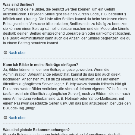
Was sind Smilies?
Smilies sind kleine Bilder, die benutzt werden können, um ein Gefühl
auszudrücken. Für jeden Smilie gibt es einen kurzen Code, z. B. bedeutet :)
fröhlich und :( traurig. Die Liste aller Smilies kannst du beim Verfassen eines
Beitrags sehen. Versuche bitte trotzdem, Smilies nicht zu häufig zu benutzen,
sie können einen Beitrag schnell unlesbar machen und ein Moderator könnte
deshalb deinen Beitrag entsprechend überarbeiten oder gar komplett löschen.
Die Board-Administration kann auch die Anzahl der Smilies begrenzen, die du
in einem Beitrag benutzen kannst.
Nach oben
Kann ich Bilder in meine Beiträge einfügen?
Ja, Bilder können in deinem Beitrag angezeigt werden. Wenn die
Administration Dateianhänge erlaubt hat, kannst du das Bild auch direkt
hochladen. Ansonsten musst du zu einem Bild verlinken, das auf einem
öffentlich zugänglichen Server liegt, z. B. http://www.domain.tld/mein-bild.gif.
Du kannst weder Bilder verlinken, die sich auf deinem eigenen PC befinden
(außer es ist ein öffentlich zugänglicher Server), noch zu Bildern, die nur nach
einer Anmeldung verfügbar sind, z. B. Hotmail- oder Yahoo-Mailboxen, mit
einem Passwort geschützte Seiten usw. Um das Bild anzuzeigen, benutze den
BBCode-Tag „[img]“.
Nach oben
Was sind globale Bekanntmachungen?
Globale Bekanntmachungen beinhalten wichtige Informationen, deshalb