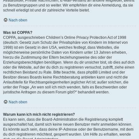
Avatarbilder, Private Nachrichten, E-Mail-Versand an andere Mitglieder, Beitritt
zu Benutzergruppen und so weiter. Wir empfehlen dir eine Anmeldung, da sie
schnell erledigt ist und dir zahlreiche Vorteile bietet.
Nach oben
Was ist COPPA?
COPPA, ausgeschrieben Children’s Online Privacy Protection Act of 1998
(deutsch: Gesetz zum Schutz der Privatsphäre von Kindern im Internet von
1998) ist ein Gesetz in den USA, welches festlegt, dass Websites, die
möglicherweise persönliche Daten von Kindern unter 13 Jahren erheben,
hierzu die Zustimmung der Eltern beziehungsweise des oder der
Erziehungsberechtigten benötigen. Wenn du dir unsicher bist, ob dies auf dich
oder die Website, auf der du dich zu registrieren versuchst, zutrifft, ziehe einen
rechtlichen Beistand zu Rate. Bitte beachte, dass phpBB Limited und der
Besitzer dieses Boards keine Rechtsberatung anbieten kann und nicht die
Anlaufstelle für Rechtsangelegenheiten jeglicher Art ist; außer solchen, die
unter der Frage „An wen soll ich mich wenden, falls es Beschwerden oder
juristische Anfragen zu diesem Forum gibt?“ behandelt werden.
Nach oben
Warum kann ich mich nicht registrieren?
Es kann sein, dass die Board-Administration die Registrierung komplett
ausgeschaltet hat, damit sich keine neuen Benutzer mehr anmelden können.
Es könnte auch sein, dass deine IP-Adresse oder der Benutzername, mit dem
du dich registrieren möchtest, gesperrt wurden. Um Hilfe zu erhalten, wende