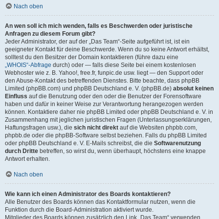
Nach oben
An wen soll ich mich wenden, falls es Beschwerden oder juristische
Anfragen zu diesem Forum gibt?
Jeder Administrator, der auf der „Das Team“-Seite aufgeführt ist, ist ein
geeigneter Kontakt für deine Beschwerde. Wenn du so keine Antwort erhältst,
solltest du den Besitzer der Domain kontaktieren (führe dazu eine
„WHOIS“-Abfrage
durch) oder — falls diese Seite bei einem kostenlosen
Webhoster wie z. B. Yahoo!, free.fr, funpic.de usw. liegt — den Support oder
den Abuse-Kontakt des betreffenden Dienstes. Bitte beachte, dass phpBB
Limited (phpBB.com) und phpBB Deutschland e. V. (phpBB.de)
absolut keinen
Einfluss
auf die Benutzung oder den oder die Benutzer der Forensoftware
haben und dafür in keiner Weise zur Verantwortung herangezogen werden
können. Kontaktiere daher nie phpBB Limited oder phpBB Deutschland e. V. in
Zusammenhang mit jeglichen juristischen Fragen (Unterlassungserklärungen,
Haftungsfragen usw.), die
sich nicht direkt
auf die Websiten phpbb.com,
phpbb.de oder die phpBB-Software selbst beziehen. Falls du phpBB Limited
oder phpBB Deutschland e. V. E-Mails schreibst, die die
Softwarenutzung
durch Dritte
betreffen, so wirst du, wenn überhaupt, höchstens eine knappe
Antwort erhalten.
Nach oben
Wie kann ich einen Administrator des Boards kontaktieren?
Alle Benutzer des Boards können das Kontaktformular nutzen, wenn die
Funktion durch die Board-Administration aktiviert wurde.
Mitglieder des Boards können zusätzlich den Link „Das Team“ verwenden.