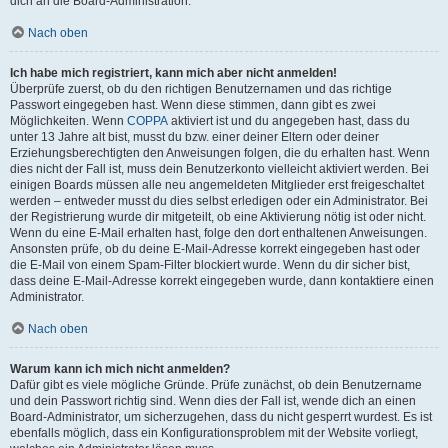
dich an die Board-Administration.
Nach oben
Ich habe mich registriert, kann mich aber nicht anmelden!
Überprüfe zuerst, ob du den richtigen Benutzernamen und das richtige
Passwort eingegeben hast. Wenn diese stimmen, dann gibt es zwei
Möglichkeiten. Wenn
COPPA
aktiviert ist und du angegeben hast, dass du
unter 13 Jahre alt bist, musst du bzw. einer deiner Eltern oder deiner
Erziehungsberechtigten den Anweisungen folgen, die du erhalten hast. Wenn
dies nicht der Fall ist, muss dein Benutzerkonto vielleicht aktiviert werden. Bei
einigen Boards müssen alle neu angemeldeten Mitglieder erst freigeschaltet
werden – entweder musst du dies selbst erledigen oder ein Administrator. Bei
der Registrierung wurde dir mitgeteilt, ob eine Aktivierung nötig ist oder nicht.
Wenn du eine E-Mail erhalten hast, folge den dort enthaltenen Anweisungen.
Ansonsten prüfe, ob du deine E-Mail-Adresse korrekt eingegeben hast oder
die E-Mail von einem Spam-Filter blockiert wurde. Wenn du dir sicher bist,
dass deine E-Mail-Adresse korrekt eingegeben wurde, dann kontaktiere einen
Administrator.
Nach oben
Warum kann ich mich nicht anmelden?
Dafür gibt es viele mögliche Gründe. Prüfe zunächst, ob dein Benutzername
und dein Passwort richtig sind. Wenn dies der Fall ist, wende dich an einen
Board-Administrator, um sicherzugehen, dass du nicht gesperrt wurdest. Es ist
ebenfalls möglich, dass ein Konfigurationsproblem mit der Website vorliegt,